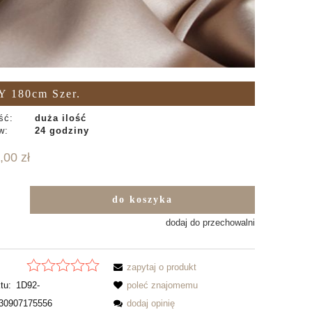
180cm Szer.
ść:
duża ilość
w:
24 godziny
,00 zł
do koszyka
b
dodaj do przechowalni
zapytaj o produkt
tu:
1D92-
poleć znajomemu
30907175556
dodaj opinię