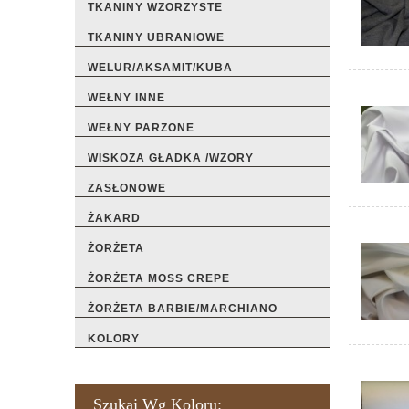
TKANINY WZORZYSTE
TKANINY UBRANIOWE
WELUR/AKSAMIT/KUBA
WEŁNY INNE
WEŁNY PARZONE
WISKOZA GŁADKA /WZORY
ZASŁONOWE
ŻAKARD
ŻORŻETA
ŻORŻETA MOSS CREPE
ŻORŻETA BARBIE/MARCHIANO
KOLORY
Szukaj Wg Koloru: