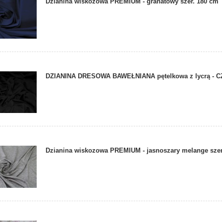
Dzianina wiskozowa PREMIUM - granatowy szer. 180 cm
DZIANINA DRESOWA BAWEŁNIANA pętelkowa z lycrą - 
Dzianina wiskozowa PREMIUM - jasnoszary melange sze