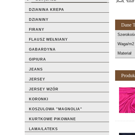
DZIANINA KREPA
DZIANINY
Dane T
FIRANY
Szerokoś
FLAUSZ WEŁNIANY
Waga/m2 
GABARDYNA
Materiał
GIPIURA
JEANS
Produk
JERSEY
JERSEY WZÓR
KORONKI
KOSZULOWA "MAGNOLIA"
KURTKOWE PIKOWANE
LAMA/LATEKS