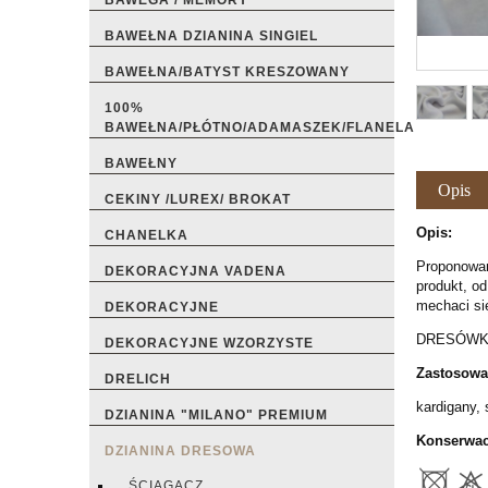
BAWEGA / MEMORY
BAWEŁNA DZIANINA SINGIEL
BAWEŁNA/BATYST KRESZOWANY
100%
BAWEŁNA/PŁÓTNO/ADAMASZEK/FLANELA
BAWEŁNY
Opis
CEKINY /LUREX/ BROKAT
Opis:
CHANELKA
Proponowana
DEKORACYJNA VADENA
produkt, od
mechaci się 
DEKORACYJNE
DRESÓWKA
DEKORACYJNE WZORZYSTE
Zastosowa
DRELICH
kardigany, 
DZIANINA "MILANO" PREMIUM
Konserwac
DZIANINA DRESOWA
ŚCIĄGACZ