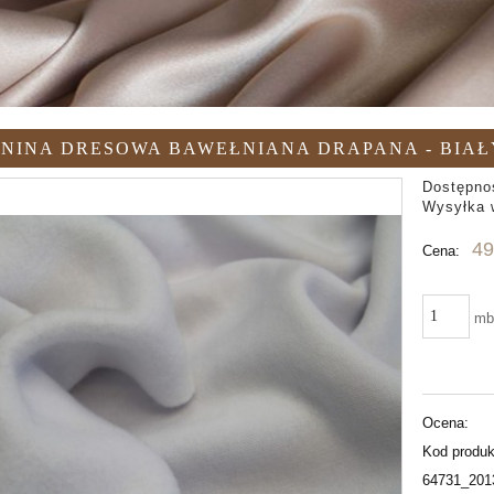
NINA DRESOWA BAWEŁNIANA DRAPANA - BIAŁY 
Dostępno
Wysyłka 
49
Cena:
m
Ocena:
Kod produk
64731_201