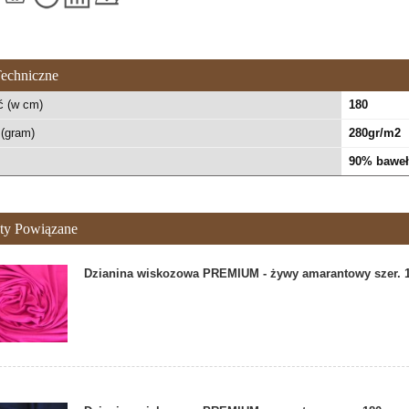
echniczne
ć (w cm)
180
(gram)
280gr/m2
90% baweł
ty Powiązane
Dzianina wiskozowa PREMIUM - żywy amarantowy szer.