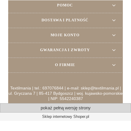
POMOC
DOSTAWA I PŁATNOŚĆ
MOJE KONTO
GWARANCJA I ZWROTY
O FIRMIE
Textilmania | tel.: 697076844 | e-mail: sklep@textilmania.pl |
ul. Gryczana 7 | 85-417 Bydgoszcz | woj. kujawsko-pomorskie
| NIP: 5542240387
pokaż pełną wersję strony
Sklep internetowy Shoper.pl