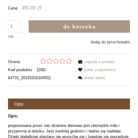
49,00 zł
Cena:
do koszyka
mb
dodaj do przechowalni
Ocena:
zapytaj o produkt
Kod produktu:
1D92-
poleć znajomemu
64731_20191015164911
dodaj opinię
Opis
Opis:
proponowana przez nas dzianina dresowa jest niezwykle miła i
przyjemna w dotyku. Jest średniej grubości i ładnie się naddaje.
Dzięki dodatkowi elastanu nie wypycha się i świetnie się prezentuje.