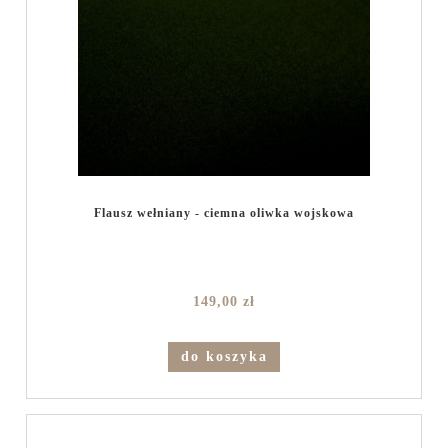
Flausz wełniany - ciemna oliwka wojskowa
149,00 zł
do koszyka