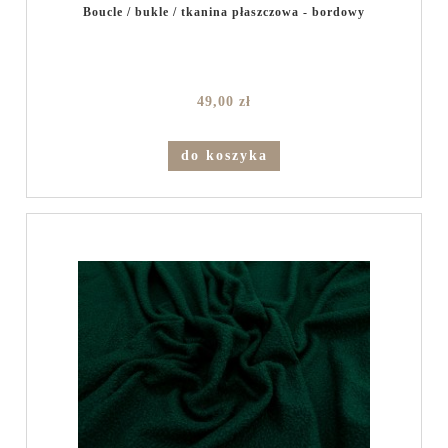
Boucle / bukle / tkanina płaszczowa - bordowy
49,00 zł
do koszyka