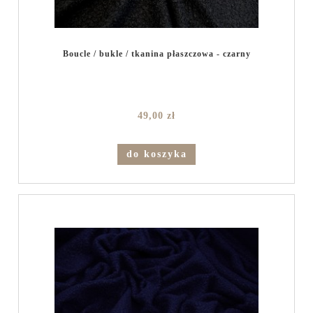
Boucle / bukle / tkanina płaszczowa - czarny
49,00 zł
do koszyka