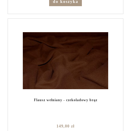
do koszyka
Flausz wełniany - czekoladowy brąz
149,00 zł