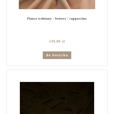
Flausz wełniany - beżowy / cappuccino
149,00 zł
do koszyka