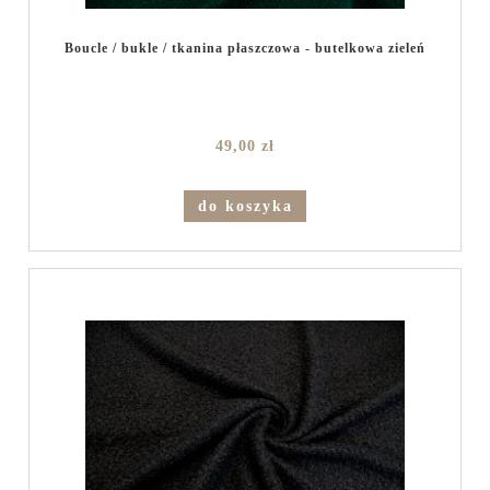
Boucle / bukle / tkanina płaszczowa - butelkowa zieleń
49,00 zł
do koszyka