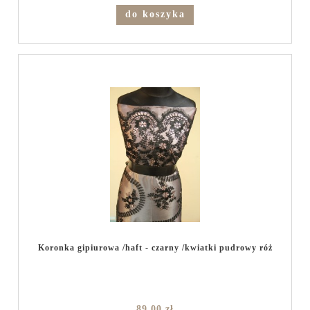
do koszyka
Koronka gipiurowa /haft - czarny /kwiatki pudrowy róż
89,00 zł