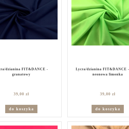
cra/dzianina FIT&DANCE -
Lycra/dzianina FIT&DANCE -
granatowy
neonowa limonka
39,00 zł
39,00 zł
do koszyka
do koszyka