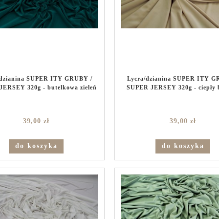
/dzianina SUPER ITY GRUBY /
Lycra/dzianina SUPER ITY G
ERSEY 320g - butelkowa zieleń
SUPER JERSEY 320g - ciepły 
39,00 zł
39,00 zł
do koszyka
do koszyka