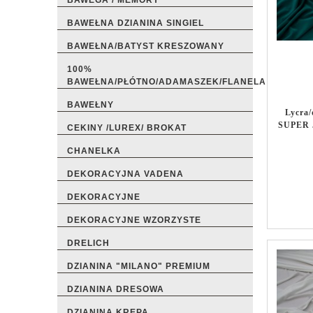
BAWEGA / MEMORY
BAWEŁNA DZIANINA SINGIEL
BAWEŁNA/BATYST KRESZOWANY
100%
BAWEŁNA/PŁÓTNO/ADAMASZEK/FLANELA
BAWEŁNY
Lycra
SUPER J
CEKINY /LUREX/ BROKAT
CHANELKA
DEKORACYJNA VADENA
DEKORACYJNE
DEKORACYJNE WZORZYSTE
DRELICH
DZIANINA "MILANO" PREMIUM
DZIANINA DRESOWA
DZIANINA KREPA