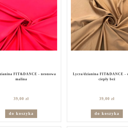
dzianina FIT&DANCE - neonowa
Lycra/dzianina FIT&DANCE - 
malina
ciepły beż
39,00 zł
39,00 zł
do koszyka
do koszyka