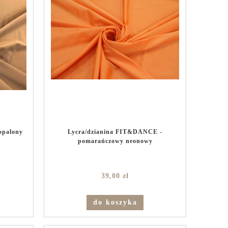
opalony
Lycra/dzianina FIT&DANCE -
pomarańczowy neonowy
39,00 zł
do koszyka