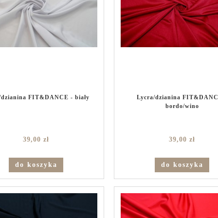
/dzianina FIT&DANCE - biały
Lycra/dzianina FIT&DANC
bordo/wino
39,00 zł
39,00 zł
do koszyka
do koszyka