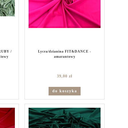
RUBY /
Lycra/dzianina FIT&DANCE -
wiowy
amarantowy
39,00 zł
do koszyka