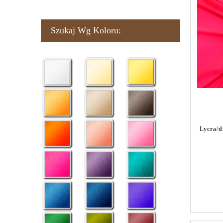
Szukaj Wg Koloru:
Lycra/