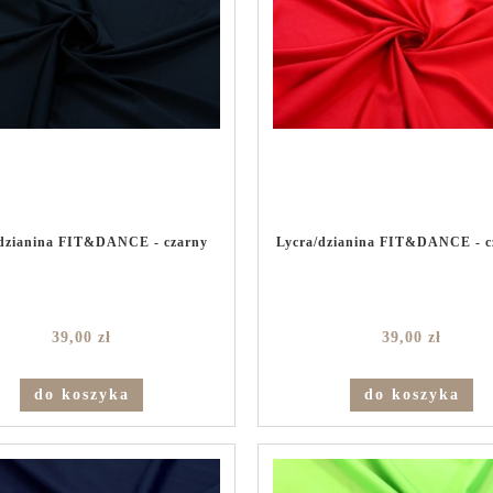
/dzianina FIT&DANCE - czarny
Lycra/dzianina FIT&DANCE - c
39,00 zł
39,00 zł
do koszyka
do koszyka