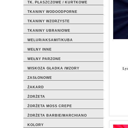
TK. PŁASZCZOWE / KURTKOWE
TKANINY WODOODPORNE
TKANINY WZORZYSTE
TKANINY UBRANIOWE
WELUR/AKSAMIT/KUBA
WEŁNY INNE
WEŁNY PARZONE
WISKOZA GŁADKA /WZORY
Ly
ZASŁONOWE
ŻAKARD
ŻORŻETA
ŻORŻETA MOSS CREPE
ŻORŻETA BARBIE/MARCHIANO
KOLORY