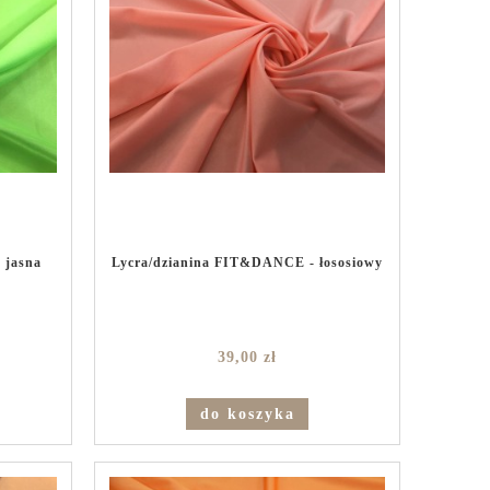
 jasna
Lycra/dzianina FIT&DANCE - łososiowy
39,00 zł
do koszyka