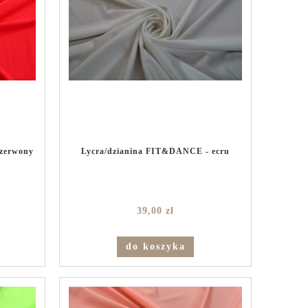
zerwony
Lycra/dzianina FIT&DANCE - ecru
39,00 zł
do koszyka