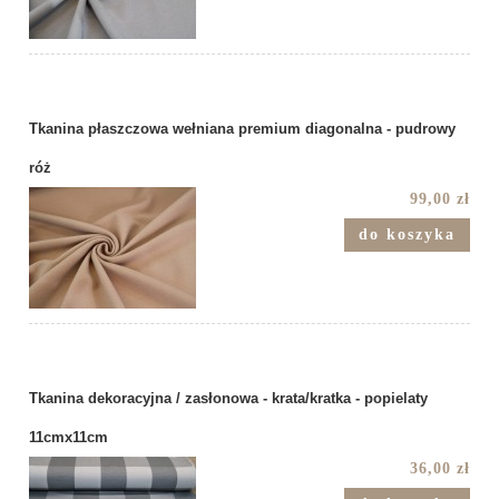
Tkanina płaszczowa wełniana premium diagonalna - pudrowy
róż
99,00 zł
do koszyka
Tkanina dekoracyjna / zasłonowa - krata/kratka - popielaty
11cmx11cm
36,00 zł