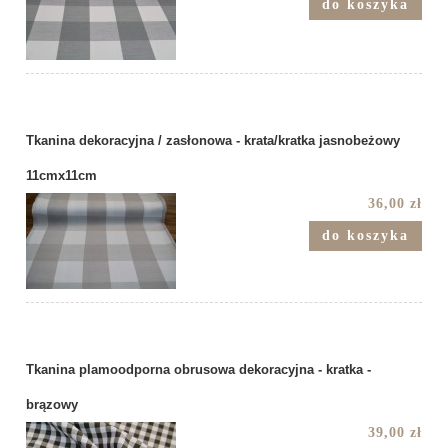
do koszyka
Tkanina dekoracyjna / zasłonowa - krata/kratka jasnobeżowy
11cmx11cm
36,00 zł
do koszyka
Tkanina plamoodporna obrusowa dekoracyjna - kratka -
brązowy
39,00 zł