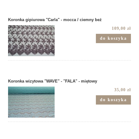
Koronka gipiurowa "Carla" - mocca / ciemny beż
109,00 zł
do koszyka
Koronka wizytowa "WAVE" - "FALA" - miętowy
35,00 zł
do koszyka