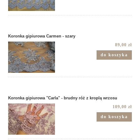
Koronka gipiurowa Carmen - szary
89,00 zł
do koszyka
Koronka gipiurowa "Carla" - brudny róż z kroplą wrzosu
109,00 zł
do koszyka