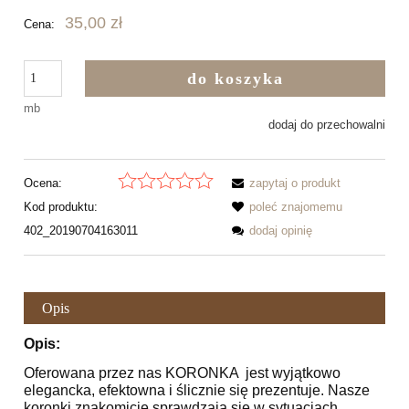
35,00 zł
Cena:
do koszyka
mb
dodaj do przechowalni
Ocena:
zapytaj o produkt
Kod produktu:
poleć znajomemu
402_20190704163011
dodaj opinię
Opis
Opis:
Oferowana przez nas KORONKA jest wyjątkowo
elegancka, efektowna i ślicznie się prezentuje. Nasze
koronki znakomicie sprawdzają się w sytuacjach