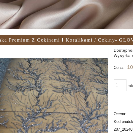
nka Premium Z Cekinami I Koralikami / Cekiny- GLO
Dostępno
Wysyłka 
10
Cena:
m
Ocena:
Kod produk
287_20240