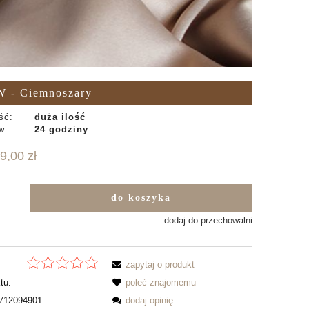
W - Ciemnoszary
ść:
duża ilość
w:
24 godziny
9,00 zł
do koszyka
b
dodaj do przechowalni
zapytaj o produkt
tu:
poleć znajomemu
712094901
dodaj opinię