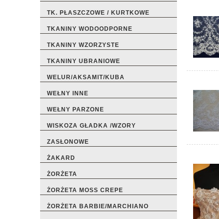
TK. PŁASZCZOWE / KURTKOWE
TKANINY WODOODPORNE
TKANINY WZORZYSTE
TKANINY UBRANIOWE
WELUR/AKSAMIT/KUBA
WEŁNY INNE
WEŁNY PARZONE
WISKOZA GŁADKA /WZORY
ZASŁONOWE
ŻAKARD
ŻORŻETA
ŻORŻETA MOSS CREPE
ŻORŻETA BARBIE/MARCHIANO