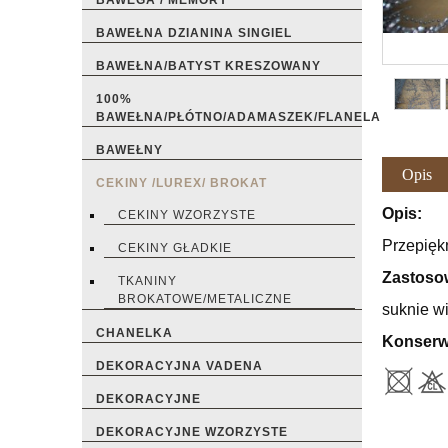
BAWEGA / MEMORY
BAWEŁNA DZIANINA SINGIEL
BAWEŁNA/BATYST KRESZOWANY
100%
BAWEŁNA/PŁÓTNO/ADAMASZEK/FLANELA
BAWEŁNY
Opis
CEKINY /LUREX/ BROKAT
Opis:
CEKINY WZORZYSTE
Przepięk
CEKINY GŁADKIE
Zastoso
TKANINY
BROKATOWE/METALICZNE
suknie wi
CHANELKA
Konserw
DEKORACYJNA VADENA
DEKORACYJNE
DEKORACYJNE WZORZYSTE