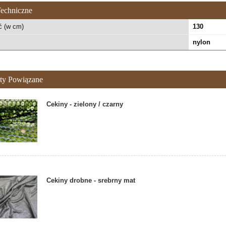
echniczne
ć (w cm)
130
nylon
ty Powiązane
Cekiny - zielony / czarny
Cekiny drobne - srebrny mat