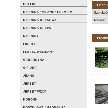
DRELICH
Dane T
DZIANINA "MILANO" PREMIUM
Szerokoś
Materiał
DZIANINA DRESOWA
DZIANINA KREPA
DZIANINY
Produk
FIRANY
FLAUSZ WEŁNIANY
GABARDYNA
GIPIURA
JEANS
JERSEY
JERSEY WZÓR
KORONKI
KOSZULOWA "MAGNOLIA"