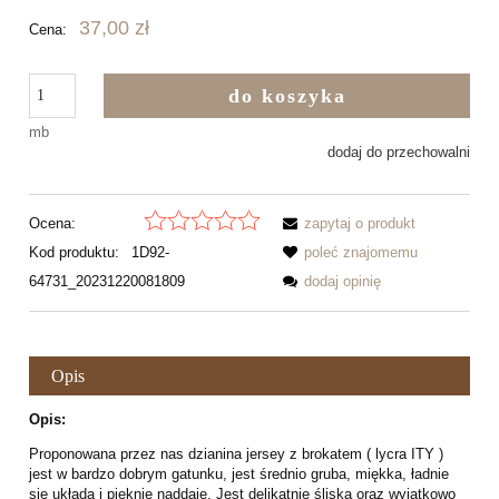
37,00 zł
Cena:
do koszyka
mb
dodaj do przechowalni
Ocena:
zapytaj o produkt
Kod produktu:
1D92-
poleć znajomemu
64731_20231220081809
dodaj opinię
Opis
Opis:
Proponowana przez nas dzianina jersey z brokatem ( lycra ITY )
jest w bardzo dobrym gatunku, jest średnio gruba, miękka, ładnie
się układa i pięknie naddaje. Jest delikatnie śliska oraz wyjątkowo