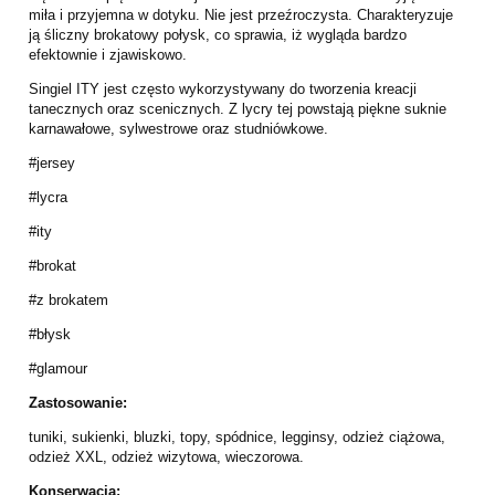
miła i przyjemna w dotyku. Nie jest przeźroczysta. Charakteryzuje
ją śliczny brokatowy połysk, co sprawia, iż wygląda bardzo
efektownie i zjawiskowo.
Singiel ITY jest często wykorzystywany do tworzenia kreacji
tanecznych oraz scenicznych. Z lycry tej powstają piękne suknie
karnawałowe, sylwestrowe oraz studniówkowe.
#jersey
#lycra
#ity
#brokat
#z brokatem
#błysk
#glamour
Zastosowanie:
tuniki, sukienki, bluzki, topy, spódnice, legginsy, odzież ciążowa,
odzież XXL, odzież wizytowa, wieczorowa.
Konserwacja: