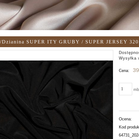
a/dzianina SUPER ITY GRUBY / SUPER JERSEY 320g
Dostępno
Wysyłka 
39
Cena:
m
Ocena:
Kod produk
64731_202