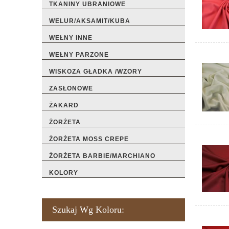
TKANINY UBRANIOWE
WELUR/AKSAMIT/KUBA
WEŁNY INNE
WEŁNY PARZONE
WISKOZA GŁADKA /WZORY
ZASŁONOWE
ŻAKARD
ŻORŻETA
ŻORŻETA MOSS CREPE
ŻORŻETA BARBIE/MARCHIANO
KOLORY
Szukaj Wg Koloru: