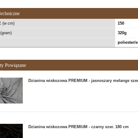
echniczne
ć (w cm)
150
(gram)
320g
poliester/e
ty Powiązane
Dzianina wiskozowa PREMIUM - jasnoszary melange sze
Dzianina wiskozowa PREMIUM - czarny szer. 180 cm