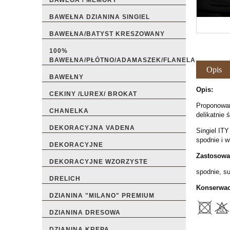
BAWEGA / MEMORY
BAWEŁNA DZIANINA SINGIEL
BAWEŁNA/BATYST KRESZOWANY
100%
BAWEŁNA/PŁÓTNO/ADAMASZEK/FLANELA
Opis
BAWEŁNY
Opis:
CEKINY /LUREX/ BROKAT
Proponowana
CHANELKA
delikatnie 
DEKORACYJNA VADENA
Singiel ITY
spodnie i wi
DEKORACYJNE
Zastosowa
DEKORACYJNE WZORZYSTE
spodnie, su
DRELICH
Konserwac
DZIANINA "MILANO" PREMIUM
DZIANINA DRESOWA
DZIANINA KREPA