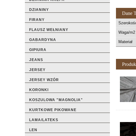
DZIANINY
Dane T
FIRANY
Szerokoś
FLAUSZ WEŁNIANY
Waga/m2 
GABARDYNA
Materiał
GIPIURA
JEANS
Produk
JERSEY
JERSEY WZÓR
KORONKI
KOSZULOWA "MAGNOLIA"
KURTKOWE PIKOWANE
LAMA/LATEKS
LEN