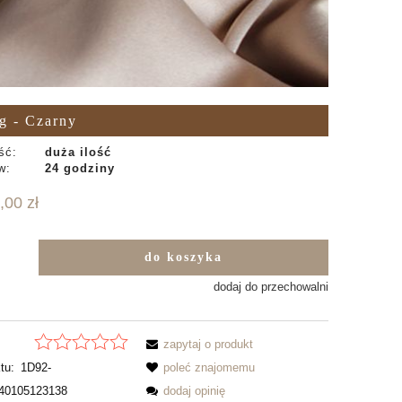
 - Czarny
ść:
duża ilość
w:
24 godziny
,00 zł
do koszyka
b
dodaj do przechowalni
zapytaj o produkt
tu:
1D92-
poleć znajomemu
40105123138
dodaj opinię