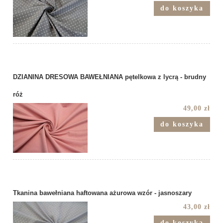
do koszyka
DZIANINA DRESOWA BAWEŁNIANA pętelkowa z lycrą - brudny
róż
49,00 zł
do koszyka
Tkanina bawełniana haftowana ażurowa wzór - jasnoszary
43,00 zł
do koszyka