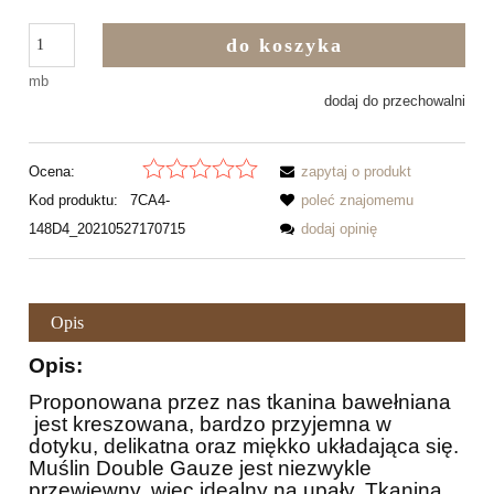
do koszyka
mb
dodaj do przechowalni
Ocena:
zapytaj o produkt
Kod produktu:
7CA4-
poleć znajomemu
148D4_20210527170715
dodaj opinię
Opis
Opis:
Proponowana przez nas tkanina bawełniana
jest kreszowana, bardzo przyjemna w
dotyku, delikatna oraz miękko układająca się.
Muślin Double Gauze jest niezwykle
przewiewny, więc idealny na upały. Tkanina