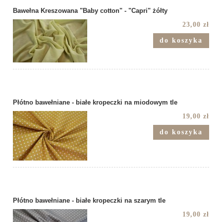
Bawełna Kreszowana "Baby cotton" - "Capri" żółty
23,00 zł
do koszyka
Płótno bawełniane - białe kropeczki na miodowym tle
19,00 zł
do koszyka
Płótno bawełniane - białe kropeczki na szarym tle
19,00 zł