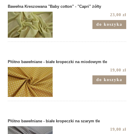
Bawełna Kreszowana "Baby cotton" - "Capri" żółty
23,00 zł
do koszyka
Płótno bawełniane - białe kropeczki na miodowym tle
19,00 zł
do koszyka
Płótno bawełniane - białe kropeczki na szarym tle
19,00 zł