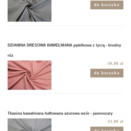
do koszyka
DZIANINA DRESOWA BAWEŁNIANA pętelkowa z lycrą - brudny
róż
49,00 zł
do koszyka
Tkanina bawełniana haftowana ażurowa wzór - jasnoszary
43,00 zł
do koszyka