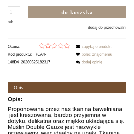
do koszyka
mb
dodaj do przechowalni
Ocena:
zapytaj o produkt
Kod produktu:
7CA4-
poleć znajomemu
148D4_20260525182317
dodaj opinię
Opis
Opis:
Proponowana przez nas tkanina bawełniana
jest kreszowana, bardzo przyjemna w
dotyku, delikatna oraz miękko układająca się.
Muślin Double Gauze jest niezwykle
przewiewny, więc idealny na upały. Tkanina