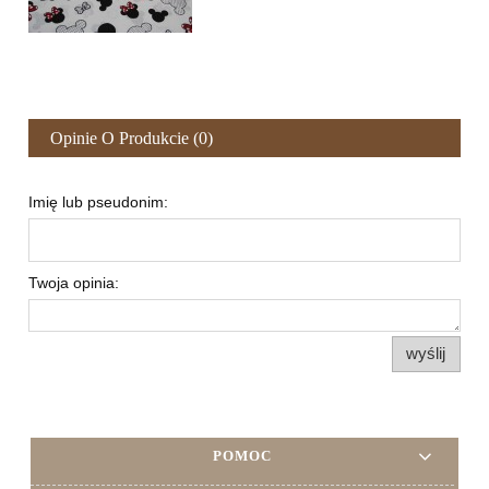
Opinie O Produkcie (0)
Imię lub pseudonim:
Twoja opinia:
wyślij
POMOC