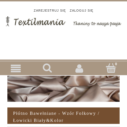
ZAREJESTRUJ SIĘ
ZALOGUJ SIĘ
Płótno Bawełniane - Wzór Folkowy /
Łowicki Biały&kolor