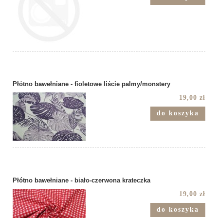
Płótno bawełniane - fioletowe liście palmy/monstery
19,00 zł
do koszyka
Płótno bawełniane - biało-czerwona krateczka
19,00 zł
do koszyka