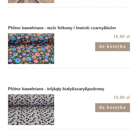
Płótno bawełniane - wzór folkowy / łowicki czarny&kolor
16,00 zł
do koszyka
Płótno bawełniane - trójkąty biały&szary&pudrowy
19,00 zł
do koszyka