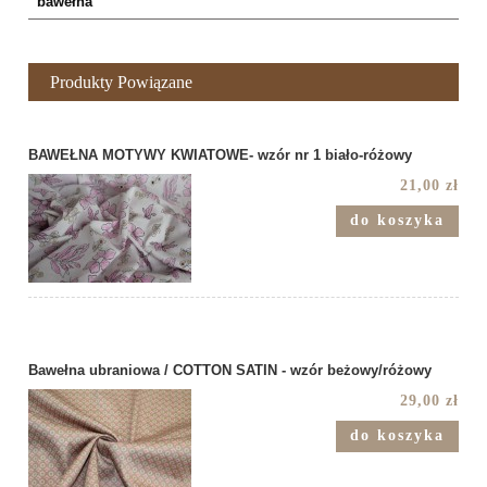
bawełna
Produkty Powiązane
BAWEŁNA MOTYWY KWIATOWE- wzór nr 1 biało-różowy
21,00 zł
do koszyka
Bawełna ubraniowa / COTTON SATIN - wzór beżowy/różowy
29,00 zł
do koszyka