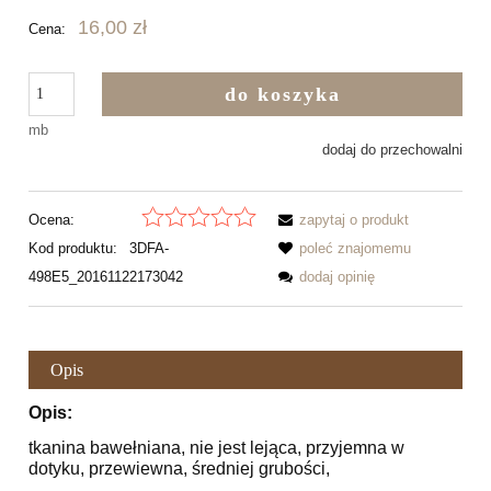
16,00 zł
Cena:
do koszyka
mb
dodaj do przechowalni
Ocena:
zapytaj o produkt
Kod produktu:
3DFA-
poleć znajomemu
498E5_20161122173042
dodaj opinię
Opis
Opis:
tkanina bawełniana, nie jest lejąca, przyjemna w
dotyku, przewiewna, średniej grubości,