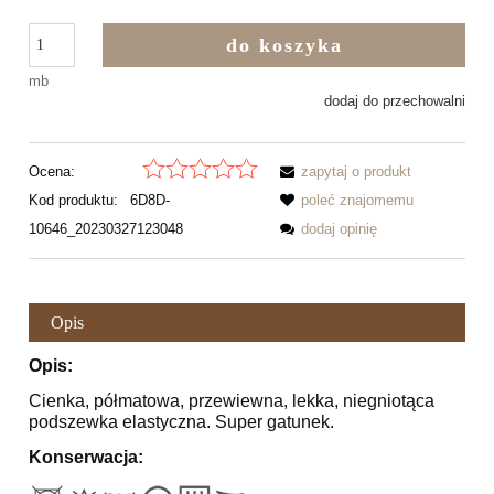
do koszyka
mb
dodaj do przechowalni
Ocena:
zapytaj o produkt
Kod produktu:
6D8D-
poleć znajomemu
10646_20230327123048
dodaj opinię
Opis
Opis:
Cienka, półmatowa, przewiewna, lekka, niegniotąca
podszewka elastyczna. Super gatunek.
Konserwacja: