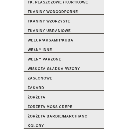
TK. PŁASZCZOWE / KURTKOWE
TKANINY WODOODPORNE
TKANINY WZORZYSTE
TKANINY UBRANIOWE
WELUR/AKSAMIT/KUBA
WEŁNY INNE
WEŁNY PARZONE
WISKOZA GŁADKA /WZORY
ZASŁONOWE
ŻAKARD
ŻORŻETA
ŻORŻETA MOSS CREPE
ŻORŻETA BARBIE/MARCHIANO
KOLORY