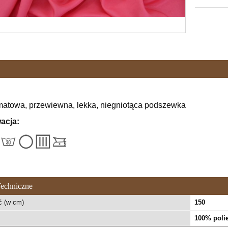
matowa, przewiewna, lekka, niegniotąca podszewka
acja:
echniczne
ć (w cm)
150
100% polie