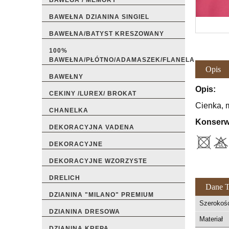
BAWEGA / MEMORY
BAWEŁNA DZIANINA SINGIEL
BAWEŁNA/BATYST KRESZOWANY
100%
BAWEŁNA/PŁÓTNO/ADAMASZEK/FLANELA
Opis
BAWEŁNY
Opis:
CEKINY /LUREX/ BROKAT
Cienka, 
CHANELKA
Konserw
DEKORACYJNA VADENA
DEKORACYJNE
DEKORACYJNE WZORZYSTE
DRELICH
Dane T
DZIANINA "MILANO" PREMIUM
Szerokoś
DZIANINA DRESOWA
Materiał
DZIANINA KREPA