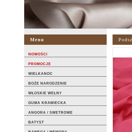
Menu
Pods
NOWOŚCI
PROMOCJE
WIELKANOC
BOŻE NARODZENIE
WŁOSKIE WEŁNY
GUMA KRAWIECKA
ANGORA / SWETROWE
BATYST