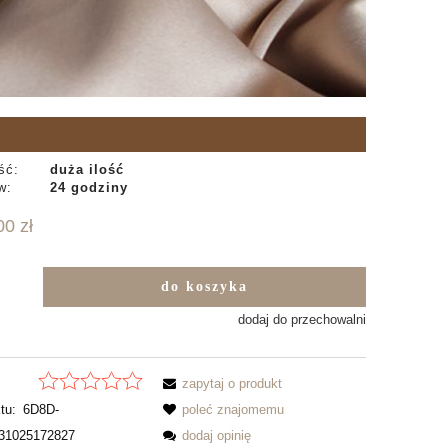
ść:
duża ilość
w:
24 godziny
00 zł
do koszyka
b
dodaj do przechowalni
zapytaj o produkt
tu:
6D8D-
poleć znajomemu
31025172827
dodaj opinię