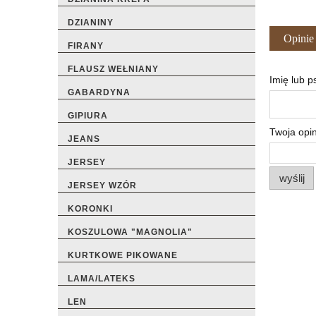
DZIANINY
Opinie
FIRANY
FLAUSZ WEŁNIANY
Imię lub 
GABARDYNA
GIPIURA
Twoja opin
JEANS
JERSEY
wyślij
JERSEY WZÓR
KORONKI
KOSZULOWA "MAGNOLIA"
KURTKOWE PIKOWANE
LAMA/LATEKS
LEN