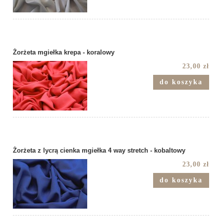
Żorżeta mgiełka krepa - koralowy
23,00 zł
do koszyka
Żorżeta z lycrą cienka mgiełka 4 way stretch - kobaltowy
23,00 zł
do koszyka