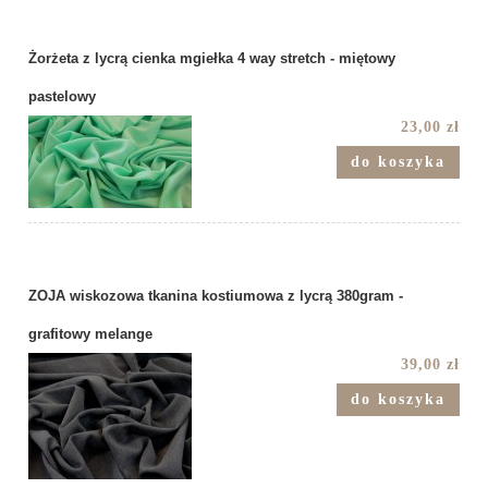
Żorżeta z lycrą cienka mgiełka 4 way stretch - miętowy
pastelowy
23,00 zł
do koszyka
ZOJA wiskozowa tkanina kostiumowa z lycrą 380gram -
grafitowy melange
39,00 zł
do koszyka