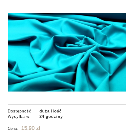
Dostępność:
duża ilość
Wysyłka w:
24 godziny
15,90 zł
Cena: