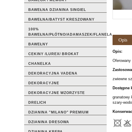
BAWEGA / MEMORY
BAWEŁNA DZIANINA SINGIEL
BAWEŁNA/BATYST KRESZOWANY
100%
BAWEŁNA/PŁÓTNO/ADAMASZEK/FLANELA
Opis
BAWEŁNY
Opis:
CEKINY /LUREX/ BROKAT
Oferowany p
CHANELKA
Zastosowa
DEKORACYJNA VADENA
zwiewne sza
DEKORACYJNE
Dostępne k
DEKORACYJNE WZORZYSTE
granatowy 
szary-wodo
DRELICH
Konserwac
DZIANINA "MILANO" PREMIUM
DZIANINA DRESOWA
DZIANINA KREPA