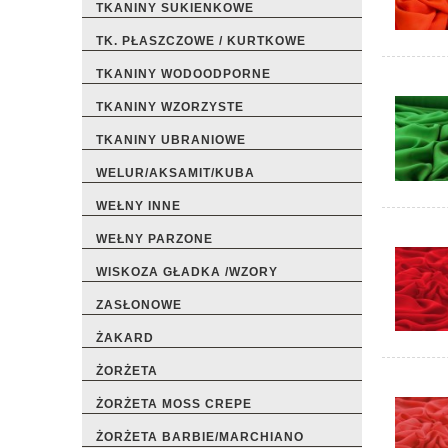
TKANINY SUKIENKOWE
TK. PŁASZCZOWE / KURTKOWE
TKANINY WODOODPORNE
TKANINY WZORZYSTE
TKANINY UBRANIOWE
WELUR/AKSAMIT/KUBA
WEŁNY INNE
WEŁNY PARZONE
WISKOZA GŁADKA /WZORY
ZASŁONOWE
ŻAKARD
ŻORŻETA
ŻORŻETA MOSS CREPE
ŻORŻETA BARBIE/MARCHIANO