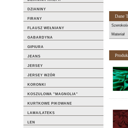
DZIANINY
Dane T
FIRANY
Szerokoś
FLAUSZ WEŁNIANY
Materiał
GABARDYNA
GIPIURA
Produk
JEANS
JERSEY
JERSEY WZÓR
KORONKI
KOSZULOWA "MAGNOLIA"
KURTKOWE PIKOWANE
LAMA/LATEKS
LEN