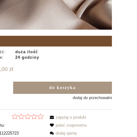
ść:
duża ilość
w:
24 godziny
,00 zł
do koszyka
b
dodaj do przechowalni
zapytaj o produkt
tu:
poleć znajomemu
112225723
dodaj opinię