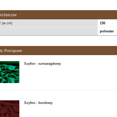
echniczne
ć (w cm)
150
poliester
ty Powiązane
Szyfon - szmaragdowy
Szyfon - bordowy