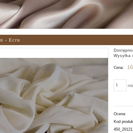
n - Ecru
Dostępno
Wysyłka 
16
Cena:
m
Ocena:
Kod produk
450_20121