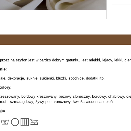
rzez na szyfon jest w bardzo dobrym gatunku, jest miękki, lejący, lekki, cie
nie:
le, dekoracje, suknie, sukienki, bluzki, spódnice, dodatki itp.
olory:
kreszowany, bordowy kreszowany, beżowy słoneczny, bordowy, chabrowy, ciem
rost, szmaragdowy, żywy pomarańczowy, świeża wiosenna zieleń
ja: