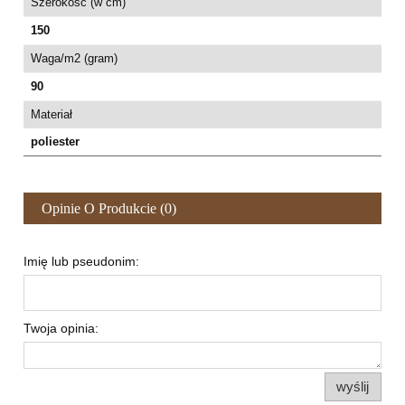
Szerokość (w cm)
150
Waga/m2 (gram)
90
Materiał
poliester
Opinie O Produkcie (0)
Imię lub pseudonim:
Twoja opinia:
wyślij