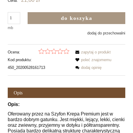
21,00 zł
Cena:
do koszyka
mb
dodaj do przechowalni
Ocena:
zapytaj o produkt
Kod produktu:
poleć znajomemu
450_20200528161713
dodaj opinię
Opis
Opis:
Oferowany przez na Szyfon Krepa Premium jest w
bardzo dobrym gatunku. Jest miękki, lejący, lekki, cienki
oraz zwiewny, przyjemny w dotyku i półtransparentny.
Posiada bardzo delikatną strukturę charakterystyczną