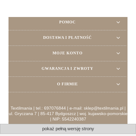
POMOC
DOSTAWA I PŁATNOŚĆ
MOJE KONTO
GWARANCJA I ZWROTY
O FIRMIE
Textilmania | tel.: 697076844 | e-mail: sklep@textilmania.pl |
ul. Gryczana 7 | 85-417 Bydgoszcz | woj. kujawsko-pomorskie
| NIP: 5542240387
pokaż pełną wersję strony