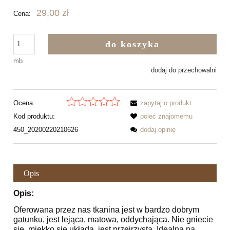
29,00 zł
Cena:
do koszyka
mb
dodaj do przechowalni
Ocena:
zapytaj o produkt
Kod produktu:
poleć znajomemu
450_20200220210626
dodaj opinię
Opis
Opis:
Oferowana przez nas tkanina jest w bardzo dobrym
gatunku, jest lejąca, matowa, oddychająca. Nie gniecie
się, miękko się układa, jest przejrzysta. Idealna na