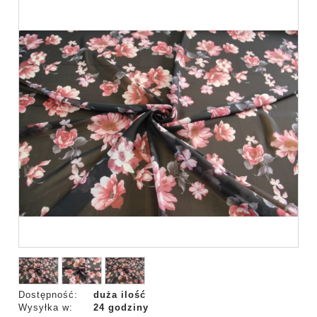
Dostępność:
duża ilość
Wysyłka w:
24 godziny