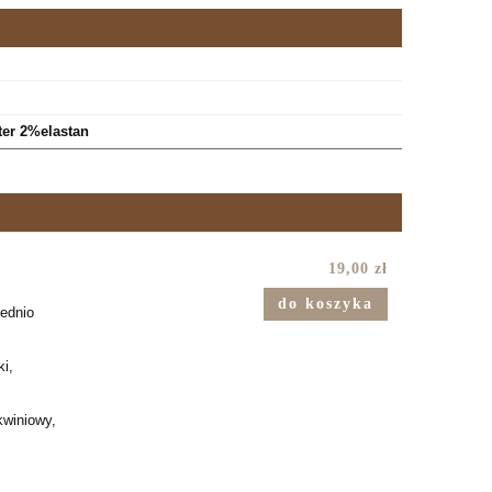
ter 2%elastan
19,00 zł
do koszyka
rednio
ki,
kwiniowy,