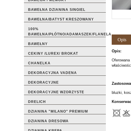
BAWEGA / MEMORY
BAWEŁNA DZIANINA SINGIEL
BAWEŁNA/BATYST KRESZOWANY
100%
BAWEŁNA/PŁÓTNO/ADAMASZEK/FLANELA
Opis
BAWEŁNY
Opis:
CEKINY /LUREX/ BROKAT
Oferowana p
CHANELKA
właściwości
DEKORACYJNA VADENA
DEKORACYJNE
Zastosowa
DEKORACYJNE WZORZYSTE
bluzki, kos
Konserwac
DRELICH
DZIANINA "MILANO" PREMIUM
DZIANINA DRESOWA
DZIANINA KREPA