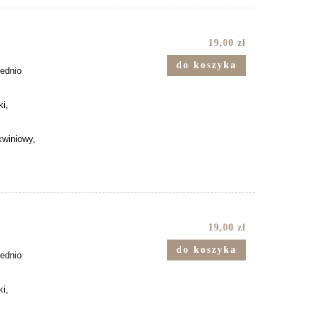
19,00 zł
do koszyka
rednio
ki,
kwiniowy,
19,00 zł
do koszyka
rednio
ki,