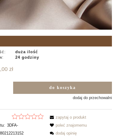
ść:
duża ilość
w:
24 godziny
,00 zł
do koszyka
b
dodaj do przechowalni
zapytaj o produkt
tu:
3DFA-
poleć znajomemu
80212213152
dodaj opinię