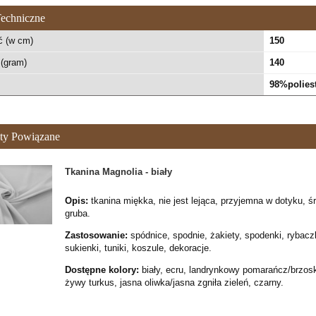
echniczne
ć (w cm)
150
(gram)
140
98%polies
ty Powiązane
Tkanina Magnolia - biały
Opis:
tkanina miękka, nie jest lejąca, przyjemna w dotyku, ś
gruba.
Zastosowanie:
spódnice, spodnie, żakiety, spodenki, rybacz
sukienki, tuniki, koszule, dekoracje.
Dostępne kolory:
biały, ecru, landrynkowy pomarańcz/brzos
żywy turkus, jasna oliwka/jasna zgniła zieleń, czarny.