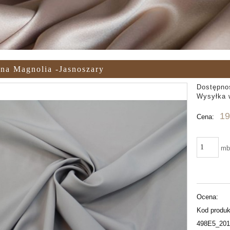
na Magnolia -jasnoszary
Dostępno
Wysyłka 
19
Cena:
m
Ocena:
Kod produk
498E5_201