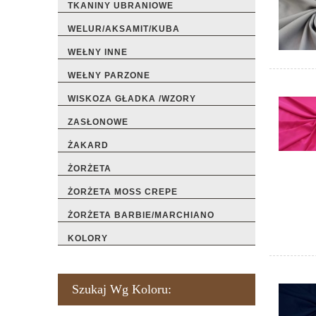
TKANINY UBRANIOWE
WELUR/AKSAMIT/KUBA
WEŁNY INNE
WEŁNY PARZONE
WISKOZA GŁADKA /WZORY
ZASŁONOWE
ŻAKARD
ŻORŻETA
ŻORŻETA MOSS CREPE
ŻORŻETA BARBIE/MARCHIANO
KOLORY
Szukaj Wg Koloru: