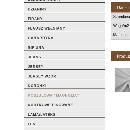
Dane T
DZIANINY
Szerokoś
FIRANY
Waga/m2 
FLAUSZ WEŁNIANY
Materiał
GABARDYNA
GIPIURA
Produk
JEANS
JERSEY
JERSEY WZÓR
KORONKI
KOSZULOWA "MAGNOLIA"
KURTKOWE PIKOWANE
LAMA/LATEKS
LEN