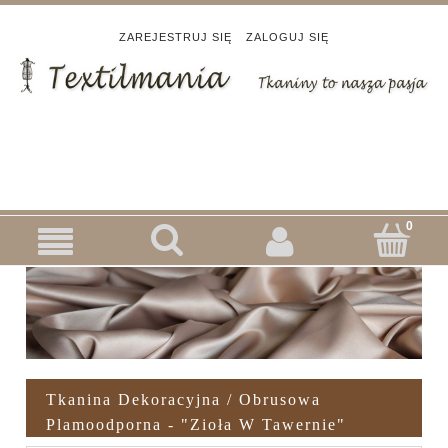
ZAREJESTRUJ SIĘ
ZALOGUJ SIĘ
Tkanina Dekoracyjna / Obrusowa
Plamoodporna - "Zioła W Tawernie"