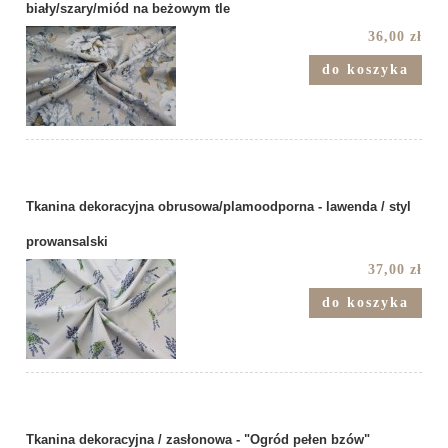
biały/szary/miód na beżowym tle
36,00 zł
do koszyka
Tkanina dekoracyjna obrusowa/plamoodporna - lawenda / styl
prowansalski
37,00 zł
do koszyka
Tkanina dekoracyjna / zasłonowa - "Ogród pełen bzów"