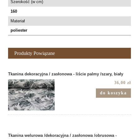
Szerokość (w cm)
160
Materiał
poliester
Produkty Powiązane
Tkanina dekoracyjna / zasłonowa - liście palmy /szary, biały
36,00 zł
do koszyka
Tkanina welurowa /dekoracyjna / zasłonowa /obrusowa -