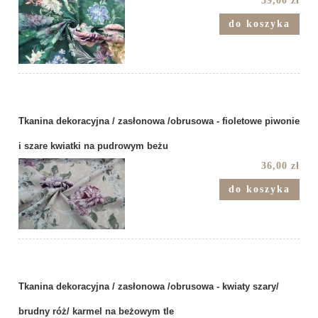
39,00 zł
do koszyka
Tkanina dekoracyjna / zasłonowa /obrusowa - fioletowe piwonie
i szare kwiatki na pudrowym beżu
36,00 zł
do koszyka
Tkanina dekoracyjna / zasłonowa /obrusowa - kwiaty szary/
brudny róż/ karmel na beżowym tle