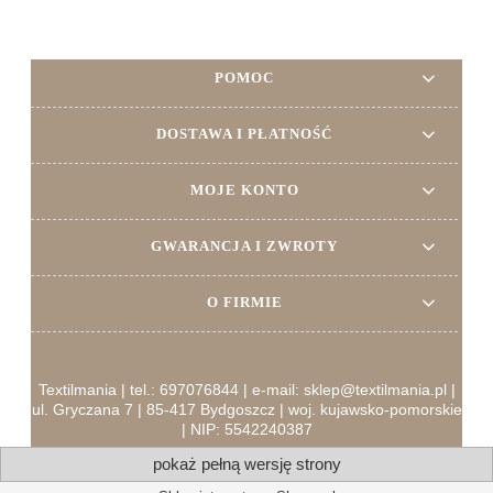
POMOC
DOSTAWA I PŁATNOŚĆ
MOJE KONTO
GWARANCJA I ZWROTY
O FIRMIE
Textilmania | tel.: 697076844 | e-mail: sklep@textilmania.pl |
ul. Gryczana 7 | 85-417 Bydgoszcz | woj. kujawsko-pomorskie
| NIP: 5542240387
pokaż pełną wersję strony