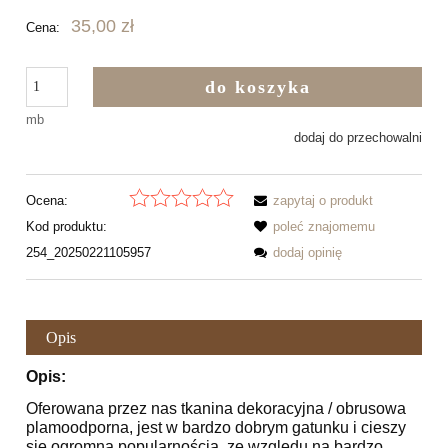
35,00 zł
Cena:
do koszyka
mb
dodaj do przechowalni
Ocena:
zapytaj o produkt
Kod produktu:
poleć znajomemu
254_20250221105957
dodaj opinię
Opis
Opis:
Oferowana przez nas tkanina dekoracyjna / obrusowa
plamoodporna, jest w bardzo dobrym gatunku i cieszy
się ogromną popularnością, ze względu na bardzo