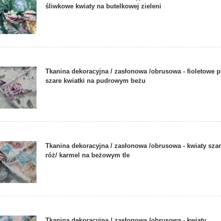
śliwkowe kwiaty na butelkowej zieleni
Tkanina dekoracyjna / zasłonowa /obrusowa - fioletowe p
szare kwiatki na pudrowym beżu
Tkanina dekoracyjna / zasłonowa /obrusowa - kwiaty sza
róż/ karmel na beżowym tle
Tkanina dekoracyjna / zasłonowa /obrusowa - kwiaty