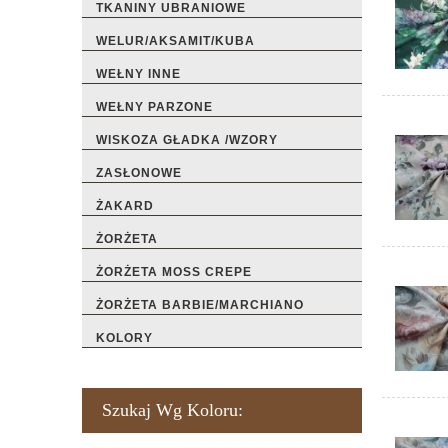
TKANINY UBRANIOWE
WELUR/AKSAMIT/KUBA
WEŁNY INNE
WEŁNY PARZONE
WISKOZA GŁADKA /WZORY
ZASŁONOWE
ŻAKARD
ŻORŻETA
ŻORŻETA MOSS CREPE
ŻORŻETA BARBIE/MARCHIANO
KOLORY
Szukaj Wg Koloru: