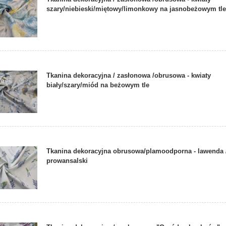
szary/niebieski/miętowy/limonkowy na jasnobeżowym tl
Tkanina dekoracyjna / zasłonowa /obrusowa - kwiaty
biały/szary/miód na beżowym tle
Tkanina dekoracyjna obrusowa/plamoodporna - lawenda /
prowansalski