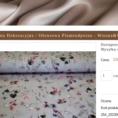
ina Dekoracyjna / Obrusowa Plamoodporna - Wiosna
Dostępno
Wysyłka 
39
Cena:
m
Ocena:
Kod produk
254_20230