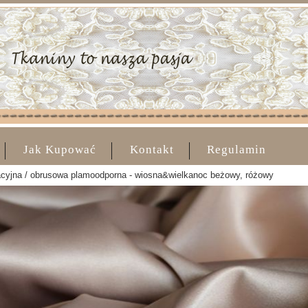
Jak Kupować
Kontakt
Regulamin
acyjna / obrusowa plamoodporna - wiosna&wielkanoc beżowy, różowy