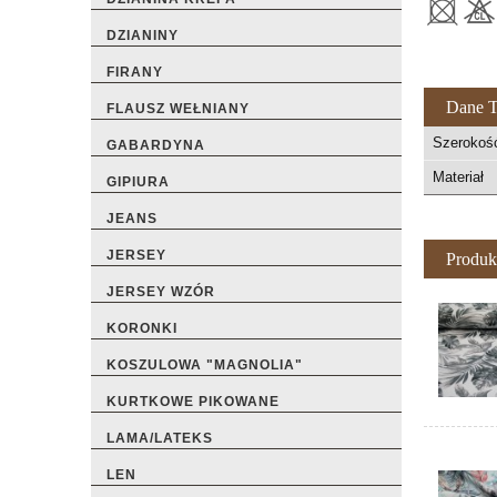
DZIANINY
FIRANY
Dane T
FLAUSZ WEŁNIANY
Szerokoś
GABARDYNA
Materiał
GIPIURA
JEANS
JERSEY
Produk
JERSEY WZÓR
KORONKI
KOSZULOWA "MAGNOLIA"
KURTKOWE PIKOWANE
LAMA/LATEKS
LEN