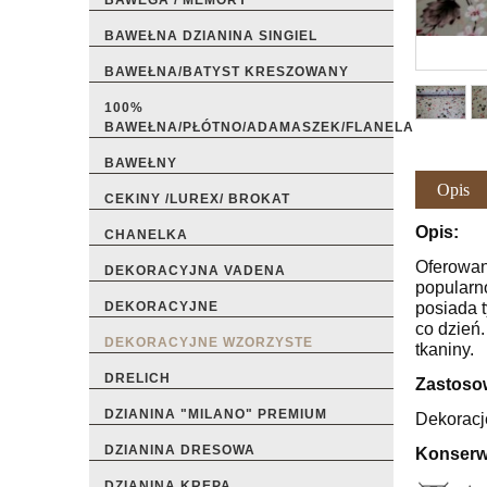
BAWEGA / MEMORY
BAWEŁNA DZIANINA SINGIEL
BAWEŁNA/BATYST KRESZOWANY
100%
BAWEŁNA/PŁÓTNO/ADAMASZEK/FLANELA
BAWEŁNY
Opis
CEKINY /LUREX/ BROKAT
Opis:
CHANELKA
Oferowan
DEKORACYJNA VADENA
popularn
posiada 
DEKORACYJNE
co dzień.
DEKORACYJNE WZORZYSTE
tkaniny.
DRELICH
Zastoso
DZIANINA "MILANO" PREMIUM
Dekoracje
DZIANINA DRESOWA
Konserw
DZIANINA KREPA