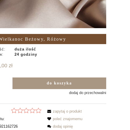
&wielkanoc Beżowy, Różowy
ść:
duża ilość
w:
24 godziny
,00 zł
do koszyka
b
dodaj do przechowalni
zapytaj o produkt
tu:
poleć znajomemu
921162726
dodaj opinię