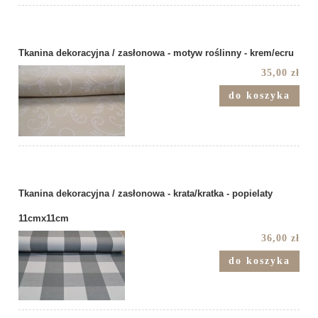
Tkanina dekoracyjna / zasłonowa - motyw roślinny - krem/ecru
35,00 zł
do koszyka
Tkanina dekoracyjna / zasłonowa - krata/kratka - popielaty
11cmx11cm
36,00 zł
do koszyka