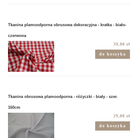
Tkanina plamoodporna obrusowa dekoracyjna - kratka - biało-
czerwona
39,00 zł
do koszyka
Tkanina obrusowa plamoodporna - różyczki - biały - szer.
160cm
29,00 zł
do koszyka