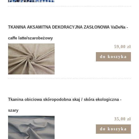
TKANINA AKSAMITNA DEKORACYJNA ZASŁONOWA VaDeNa -
caffe latte/szarobeżowy
59,00 zł
do koszyka
Tkanina obiciowa skóropodobna skaj / skóra ekologiczna -
szary
35,00 zł
do koszyka