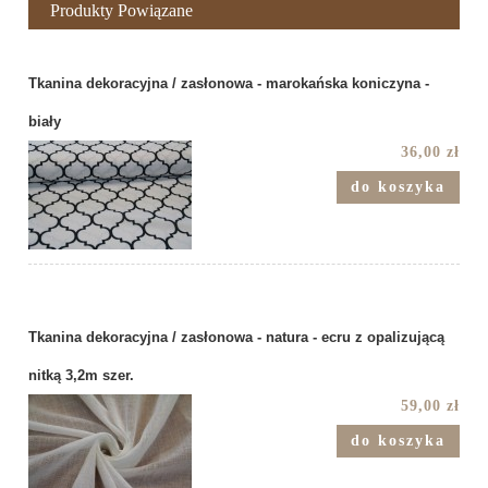
Produkty Powiązane
Tkanina dekoracyjna / zasłonowa - marokańska koniczyna -
biały
36,00 zł
do koszyka
Tkanina dekoracyjna / zasłonowa - natura - ecru z opalizującą
nitką 3,2m szer.
59,00 zł
do koszyka