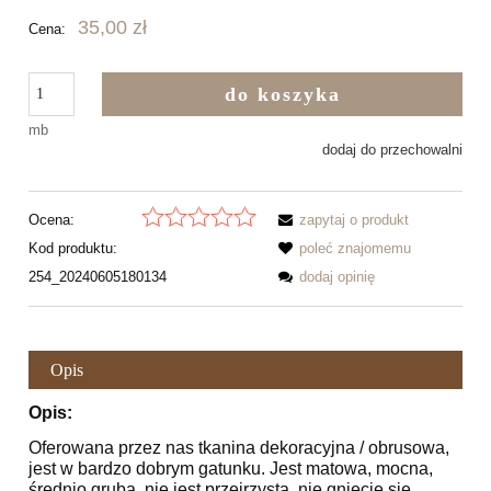
35,00 zł
Cena:
do koszyka
mb
dodaj do przechowalni
Ocena:
zapytaj o produkt
Kod produktu:
poleć znajomemu
254_20240605180134
dodaj opinię
Opis
Opis:
Oferowana przez nas tkanina dekoracyjna / obrusowa,
jest w bardzo dobrym gatunku. Jest matowa, mocna,
średnio gruba, nie jest przejrzysta, nie gniecie się.