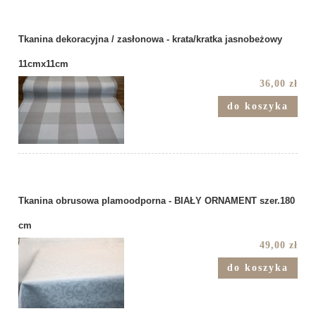
Tkanina dekoracyjna / zasłonowa - krata/kratka jasnobeżowy
11cmx11cm
36,00 zł
do koszyka
Tkanina obrusowa plamoodporna - BIAŁY ORNAMENT szer.180
cm
49,00 zł
do koszyka