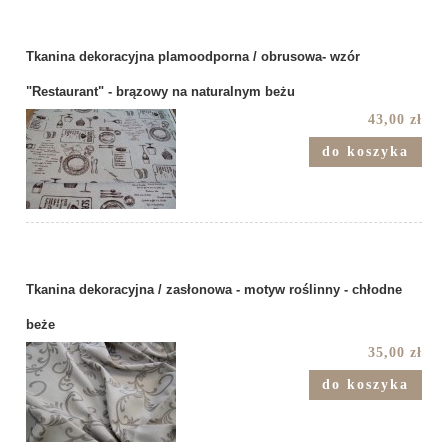
Tkanina dekoracyjna plamoodporna / obrusowa- wzór
"Restaurant" - brązowy na naturalnym beżu
43,00 zł
do koszyka
Tkanina dekoracyjna / zasłonowa - motyw roślinny - chłodne
beże
35,00 zł
do koszyka