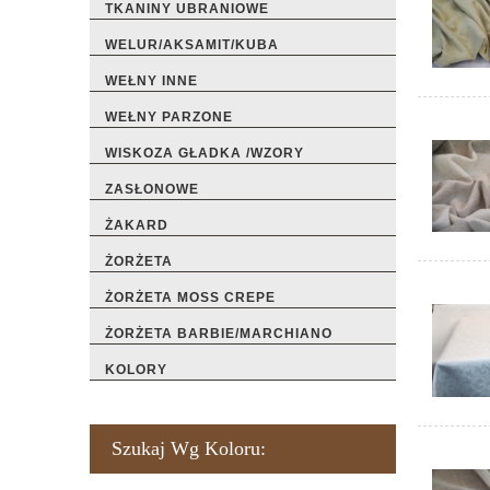
TKANINY UBRANIOWE
WELUR/AKSAMIT/KUBA
WEŁNY INNE
WEŁNY PARZONE
WISKOZA GŁADKA /WZORY
ZASŁONOWE
ŻAKARD
ŻORŻETA
ŻORŻETA MOSS CREPE
ŻORŻETA BARBIE/MARCHIANO
KOLORY
Szukaj Wg Koloru: