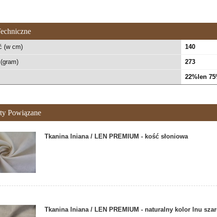
echniczne
ć (w cm)
140
(gram)
273
22%len 75
ty Powiązane
Tkanina lniana / LEN PREMIUM - kość słoniowa
Tkanina lniana / LEN PREMIUM - naturalny kolor lnu sza