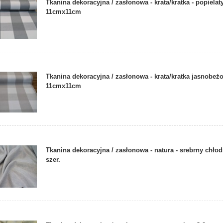
Tkanina dekoracyjna / zasłonowa - krata/kratka - popielat
11cmx11cm
Tkanina dekoracyjna / zasłonowa - krata/kratka jasnobeż
11cmx11cm
Tkanina dekoracyjna / zasłonowa - natura - srebrny chło
szer.