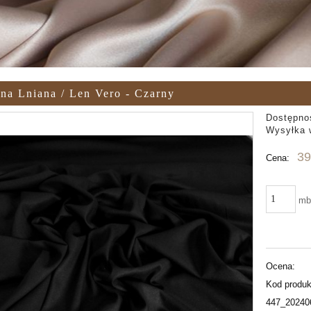
na Lniana / Len Vero - Czarny
Dostępno
Wysyłka 
39
Cena:
m
Ocena:
Kod produk
447_20240