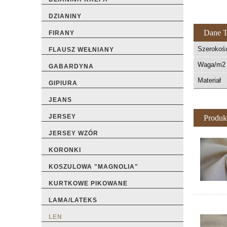
DZIANINY
Dane T
FIRANY
Szerokoś
FLAUSZ WEŁNIANY
Waga/m2 
GABARDYNA
Materiał
GIPIURA
JEANS
JERSEY
Produk
JERSEY WZÓR
KORONKI
KOSZULOWA "MAGNOLIA"
KURTKOWE PIKOWANE
LAMA/LATEKS
LEN