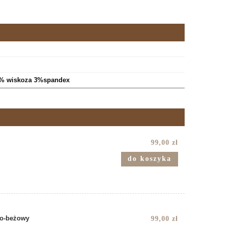
% wiskoza 3%spandex
99,00 zł
do koszyka
ro-beżowy
99,00 zł