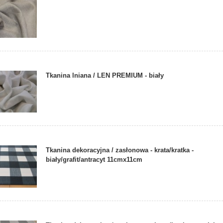
Tkanina lniana / LEN PREMIUM - biały
Tkanina dekoracyjna / zasłonowa - krata/kratka -
biały/grafit/antracyt 11cmx11cm