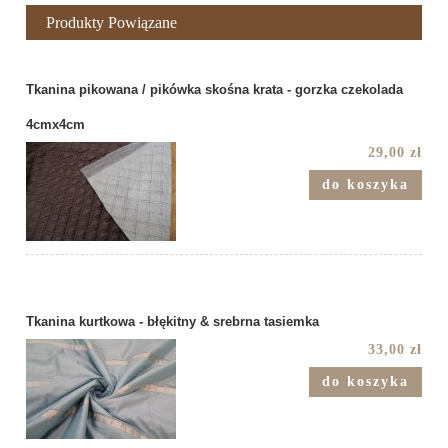
Produkty Powiązane
Tkanina pikowana / pikówka skośna krata - gorzka czekolada
4cmx4cm
29,00 zł
do koszyka
Tkanina kurtkowa - błękitny & srebrna tasiemka
33,00 zł
do koszyka