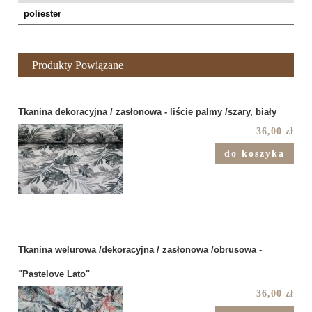
poliester
Produkty Powiązane
Tkanina dekoracyjna / zasłonowa - liście palmy /szary, biały
36,00 zł
do koszyka
Tkanina welurowa /dekoracyjna / zasłonowa /obrusowa -
"Pastelove Lato"
36,00 zł