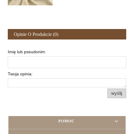
Opinie O Produkcie (0)
Imię lub pseudonim:
Twoja opinia:
wyślij
POMOC