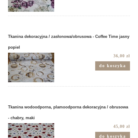
Tkanina dekoracyjna / zasłonowa/obrusowa - Coffee Time jasny
popiel
36,00 zł
do koszyka
Tkanina wodoodporna, plamoodporna dekoracyjna / obrusowa
- chabry, maki
45,00 zł
do koszyka