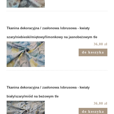
Tkanina dekoracyjna / zasłonowa /obrusowa - kwiaty
szary/niebieski/miętowy/limonkowy na jasnobeżowym tle
36,00 zł
do koszyka
Tkanina dekoracyjna / zasłonowa /obrusowa - kwiaty
biały/szary/miód na beżowym tle
36,00 zł
do koszyka