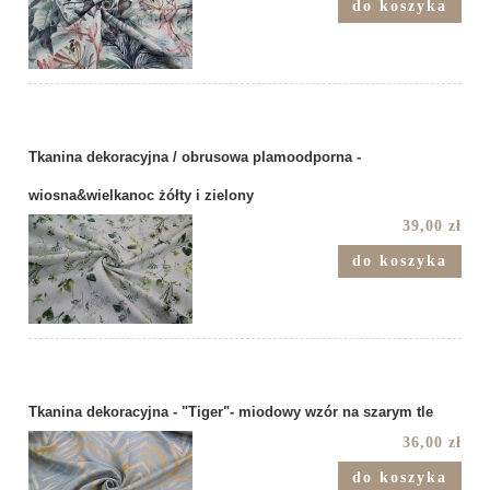
do koszyka
Tkanina dekoracyjna / obrusowa plamoodporna -
wiosna&wielkanoc żółty i zielony
39,00 zł
do koszyka
Tkanina dekoracyjna - "Tiger"- miodowy wzór na szarym tle
36,00 zł
do koszyka