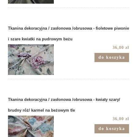
Tkanina dekoracyjna / zasłonowa /obrusowa - fioletowe piwonie
i szare kwiatki na pudrowym beżu
36,00 zł
do koszyka
Tkanina dekoracyjna / zasłonowa /obrusowa - kwiaty szary/
brudny róż/ karmel na beżowym tle
36,00 zł
do koszyka