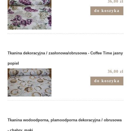
36,00 zł
do koszyka
Tkanina dekoracyjna / zasłonowa/obrusowa - Coffee Time jasny
popiel
36,00 zł
do koszyka
Tkanina wodoodporna, plamoodporna dekoracyjna / obrusowa
- chabry, maki