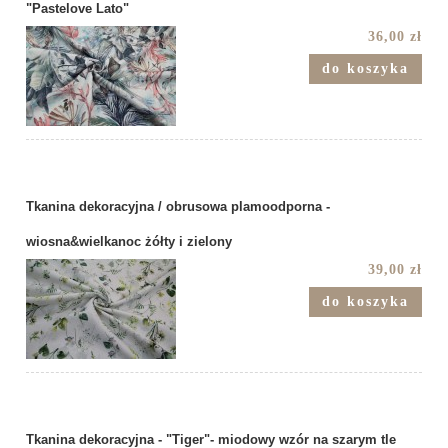
"Pastelove Lato"
36,00 zł
do koszyka
Tkanina dekoracyjna / obrusowa plamoodporna -
wiosna&wielkanoc żółty i zielony
39,00 zł
do koszyka
Tkanina dekoracyjna - "Tiger"- miodowy wzór na szarym tle