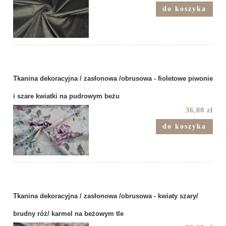
do koszyka
Tkanina dekoracyjna / zasłonowa /obrusowa - fioletowe piwonie
i szare kwiatki na pudrowym beżu
36,00 zł
do koszyka
Tkanina dekoracyjna / zasłonowa /obrusowa - kwiaty szary/
brudny róż/ karmel na beżowym tle