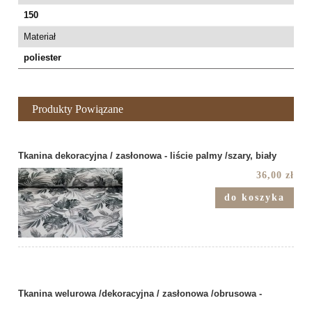
150
Materiał
poliester
Produkty Powiązane
Tkanina dekoracyjna / zasłonowa - liście palmy /szary, biały
36,00 zł
do koszyka
Tkanina welurowa /dekoracyjna / zasłonowa /obrusowa -