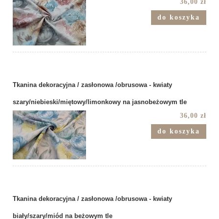
36,00 zł
do koszyka
Tkanina dekoracyjna / zasłonowa /obrusowa - kwiaty
szary/niebieski/miętowy/limonkowy na jasnobeżowym tle
36,00 zł
do koszyka
Tkanina dekoracyjna / zasłonowa /obrusowa - kwiaty
biały/szary/miód na beżowym tle