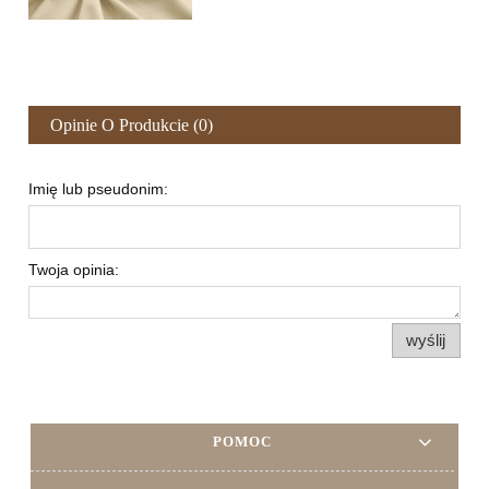
Opinie O Produkcie (0)
Imię lub pseudonim:
Twoja opinia:
wyślij
POMOC