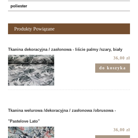
poliester
Produkty Powiązane
Tkanina dekoracyjna / zasłonowa - liście palmy /szary, biały
36,00 zł
do koszyka
Tkanina welurowa /dekoracyjna / zasłonowa /obrusowa -
"Pastelove Lato"
36,00 zł