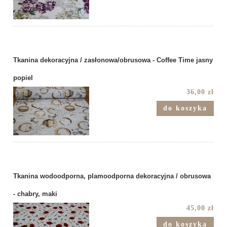
Tkanina dekoracyjna / zasłonowa/obrusowa - Coffee Time jasny
popiel
36,00 zł
do koszyka
Tkanina wodoodporna, plamoodporna dekoracyjna / obrusowa
- chabry, maki
45,00 zł
do koszyka