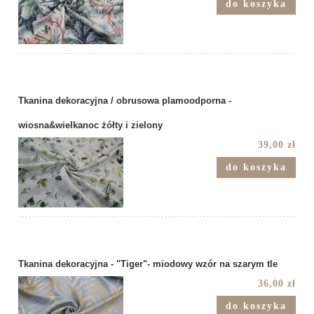
do koszyka
Tkanina dekoracyjna / obrusowa plamoodporna -
wiosna&wielkanoc żółty i zielony
39,00 zł
do koszyka
Tkanina dekoracyjna - "Tiger"- miodowy wzór na szarym tle
36,00 zł
do koszyka