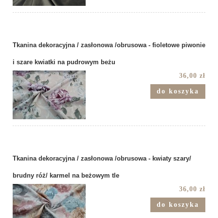
Tkanina dekoracyjna / zasłonowa /obrusowa - fioletowe piwonie
i szare kwiatki na pudrowym beżu
36,00 zł
do koszyka
Tkanina dekoracyjna / zasłonowa /obrusowa - kwiaty szary/
brudny róż/ karmel na beżowym tle
36,00 zł
do koszyka