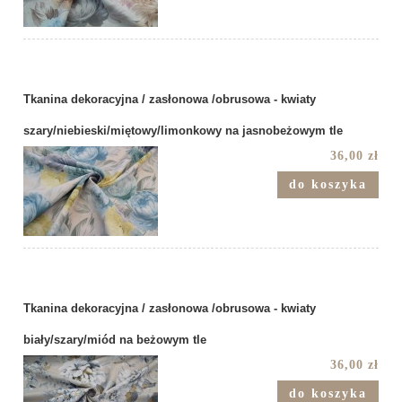
Tkanina dekoracyjna / zasłonowa /obrusowa - kwiaty
szary/niebieski/miętowy/limonkowy na jasnobeżowym tle
36,00 zł
do koszyka
Tkanina dekoracyjna / zasłonowa /obrusowa - kwiaty
biały/szary/miód na beżowym tle
36,00 zł
do koszyka