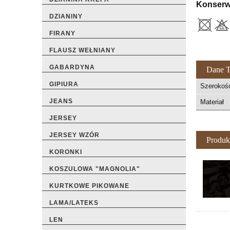
Konserw
DZIANINY
FIRANY
FLAUSZ WEŁNIANY
GABARDYNA
Dane T
GIPIURA
Szerokoś
JEANS
Materiał
JERSEY
JERSEY WZÓR
Produk
KORONKI
KOSZULOWA "MAGNOLIA"
KURTKOWE PIKOWANE
LAMA/LATEKS
LEN