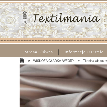
Strona Główna
Informacje O Firmie
»
»
WISKOZA GŁADKA /WZORY
Tkanina wiskozowa