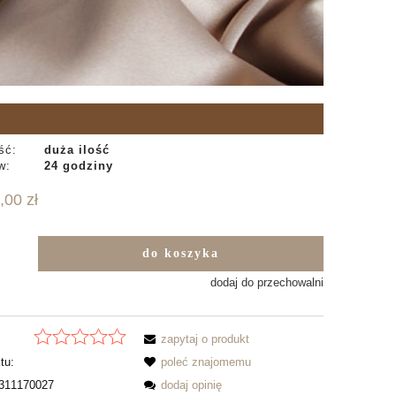
ść:
duża ilość
w:
24 godziny
,00 zł
do koszyka
b
dodaj do przechowalni
zapytaj o produkt
tu:
poleć znajomemu
311170027
dodaj opinię