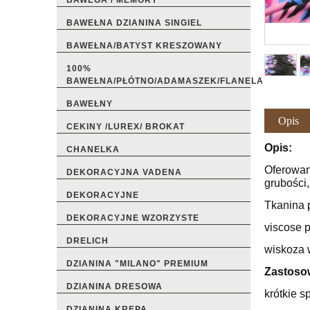
BAWEGA / MEMORY
BAWEŁNA DZIANINA SINGIEL
BAWEŁNA/BATYST KRESZOWANY
100%
BAWEŁNA/PŁÓTNO/ADAMASZEK/FLANELA
BAWEŁNY
Opis
CEKINY /LUREX/ BROKAT
Opis:
CHANELKA
Oferowana
DEKORACYJNA VADENA
grubości,
DEKORACYJNE
Tkanina 
DEKORACYJNE WZORZYSTE
viscose p
DRELICH
wiskoza 
DZIANINA "MILANO" PREMIUM
Zastoso
DZIANINA DRESOWA
krótkie s
DZIANINA KREPA