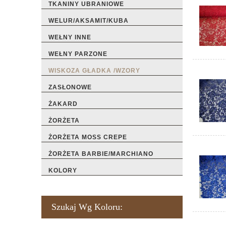
TKANINY UBRANIOWE
WELUR/AKSAMIT/KUBA
WEŁNY INNE
WEŁNY PARZONE
WISKOZA GŁADKA /WZORY
ZASŁONOWE
ŻAKARD
ŻORŻETA
ŻORŻETA MOSS CREPE
ŻORŻETA BARBIE/MARCHIANO
KOLORY
Szukaj Wg Koloru: