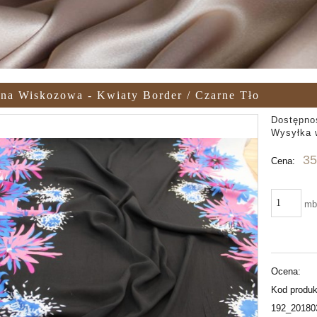
na Wiskozowa - Kwiaty Border / Czarne Tło
Dostępno
Wysyłka 
35
Cena:
m
Ocena:
Kod produk
192_20180