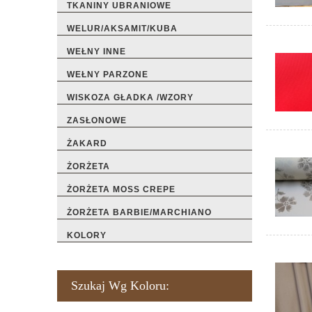
TKANINY UBRANIOWE
WELUR/AKSAMIT/KUBA
WEŁNY INNE
WEŁNY PARZONE
WISKOZA GŁADKA /WZORY
ZASŁONOWE
ŻAKARD
ŻORŻETA
ŻORŻETA MOSS CREPE
ŻORŻETA BARBIE/MARCHIANO
KOLORY
Szukaj Wg Koloru: