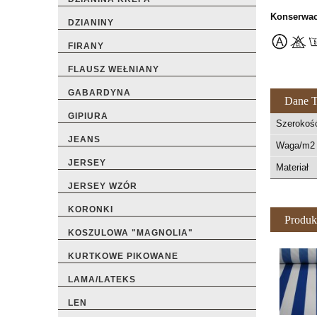
Konserwac
DZIANINY
FIRANY
FLAUSZ WEŁNIANY
GABARDYNA
Dane T
GIPIURA
Szerokoś
JEANS
Waga/m2 
JERSEY
Materiał
JERSEY WZÓR
KORONKI
Produk
KOSZULOWA "MAGNOLIA"
KURTKOWE PIKOWANE
LAMA/LATEKS
LEN