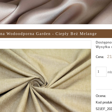
ina Wodoodporna Garden - Ciepły Beż Melange
Dostępno
Wysyłka 
21
Cena:
m
Ocena:
Kod produk
521EF_202