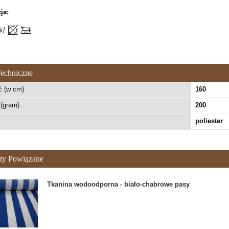
ja:
echniczne
ć (w cm)
160
(gram)
200
poliester
ty Powiązane
Tkanina wodoodporna - biało-chabrowe pasy