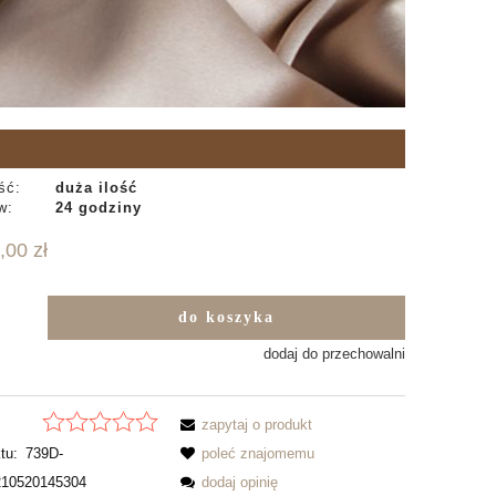
ść:
duża ilość
w:
24 godziny
,00 zł
do koszyka
b
dodaj do przechowalni
zapytaj o produkt
tu:
739D-
poleć znajomemu
10520145304
dodaj opinię