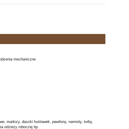
zkodzenia mechaniczne
, markizy, daszki huśtawek, pawilony, namioty, torby,
a odzieży roboczej itp.