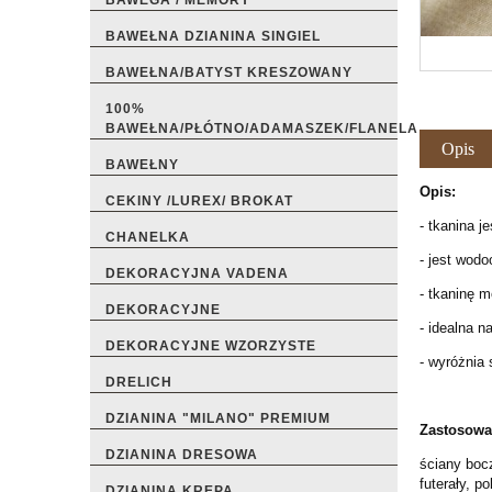
BAWEGA / MEMORY
BAWEŁNA DZIANINA SINGIEL
BAWEŁNA/BATYST KRESZOWANY
100%
BAWEŁNA/PŁÓTNO/ADAMASZEK/FLANELA
Opis
BAWEŁNY
Opis:
CEKINY /LUREX/ BROKAT
- tkanina 
CHANELKA
- jest wod
DEKORACYJNA VADENA
- tkaninę 
DEKORACYJNE
- idealna n
DEKORACYJNE WZORZYSTE
- wyróżnia 
DRELICH
DZIANINA "MILANO" PREMIUM
Zastosowa
DZIANINA DRESOWA
ściany boc
futerały, p
DZIANINA KREPA