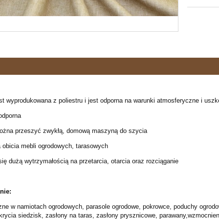
jest wyprodukowana z poliestru i jest odporna na warunki atmosferyczne i us
oodporna
można przeszyć zwykłą, domową maszyną do szycia
a obicia mebli ogrodowych, tarasowych
się dużą wytrzymałością na przetarcia, otarcia oraz rozciąganie
nie:
zne w namiotach ogrodowych, parasole ogrodowe, pokrowce, poduchy ogrodowe
okrycia siedzisk, zasłony na taras, zasłony prysznicowe, parawany,wzmocnieni