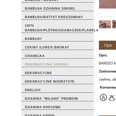
BAWEGA / MEMORY
BAWEŁNA DZIANINA SINGIEL
BAWEŁNA/BATYST KRESZOWANY
100%
BAWEŁNA/PŁÓTNO/ADAMASZEK/FLANELA
BAWEŁNY
Opis
CEKINY /LUREX/ BROKAT
Opis:
CHANELKA
BARDZO M
DEKORACYJNA VADENA
Zastosowa
DEKORACYJNE
zasłony, ob
DEKORACYJNE WZORZYSTE
Konserwa
DRELICH
DZIANINA "MILANO" PREMIUM
DZIANINA DRESOWA
DZIANINA KREPA