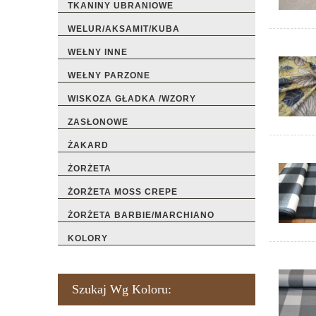
TKANINY UBRANIOWE
WELUR/AKSAMIT/KUBA
WEŁNY INNE
WEŁNY PARZONE
WISKOZA GŁADKA /WZORY
ZASŁONOWE
ŻAKARD
ŻORŻETA
ŻORŻETA MOSS CREPE
ŻORŻETA BARBIE/MARCHIANO
KOLORY
Szukaj Wg Koloru: