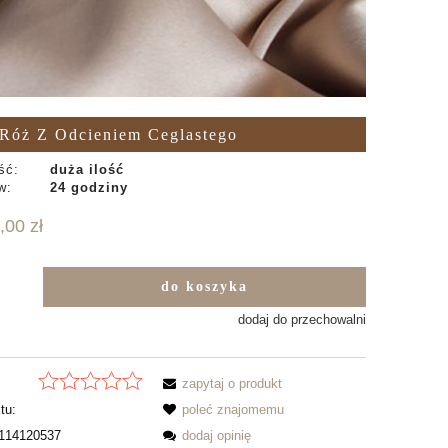
 Róż Z Odcieniem Ceglastego
ść:
duża ilość
w:
24 godziny
,00 zł
do koszyka
b
dodaj do przechowalni
zapytaj o produkt
tu:
poleć znajomemu
114120537
dodaj opinię