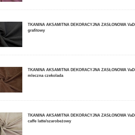
TKANINA AKSAMITNA DEKORACYJNA ZASŁONOWA VaDe
grafitowy
TKANINA AKSAMITNA DEKORACYJNA ZASŁONOWA VaDe
mleczna czekolada
TKANINA AKSAMITNA DEKORACYJNA ZASŁONOWA VaDe
caffe latte/szarobeżowy