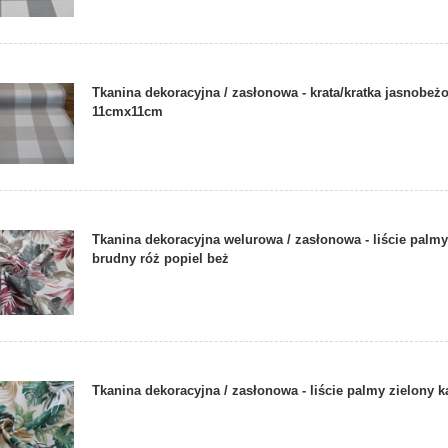
Tkanina dekoracyjna / zasłonowa - krata/kratka jasnobeż
11cmx11cm
Tkanina dekoracyjna welurowa / zasłonowa - liście palm
brudny róż popiel beż
Tkanina dekoracyjna / zasłonowa - liście palmy zielony 