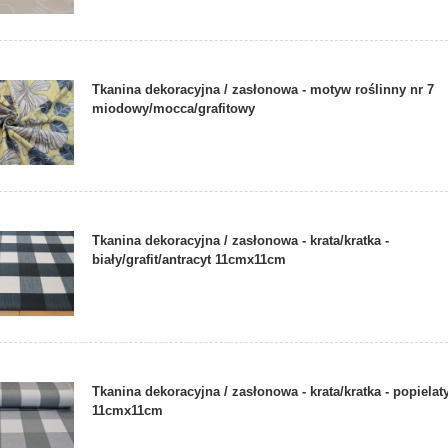
Tkanina dekoracyjna / zasłonowa - motyw roślinny nr 7
miodowy/mocca/grafitowy
Tkanina dekoracyjna / zasłonowa - krata/kratka -
biały/grafit/antracyt 11cmx11cm
Tkanina dekoracyjna / zasłonowa - krata/kratka - popielat
11cmx11cm