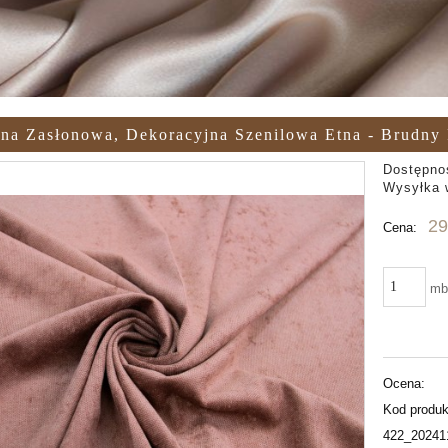
na Zasłonowa, Dekoracyjna Szenilowa Etna - Brudny
Dostępno
Wysyłka 
29
Cena:
m
Ocena:
Kod produk
422_20241