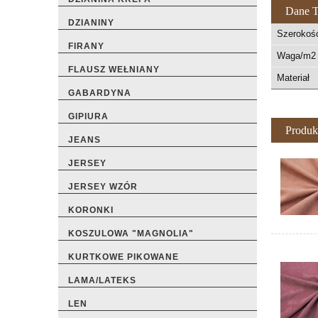
Dane T
DZIANINY
Szerokoś
FIRANY
Waga/m2 
FLAUSZ WEŁNIANY
Materiał
GABARDYNA
GIPIURA
Produk
JEANS
JERSEY
JERSEY WZÓR
KORONKI
KOSZULOWA "MAGNOLIA"
KURTKOWE PIKOWANE
LAMA/LATEKS
LEN