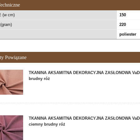
echniczne
ć (w cm)
150
(gram)
220
poliester
ty Powiązane
TKANINA AKSAMITNA DEKORACYJNA ZASŁONOWA VaDe
brudny róż
TKANINA AKSAMITNA DEKORACYJNA ZASŁONOWA VaDe
ciemny brudny róż