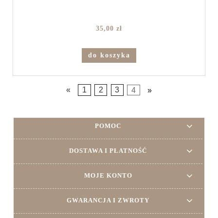
35,00 zł
do koszyka
«
1
2
3
4
»
POMOC
DOSTAWA I PŁATNOŚĆ
MOJE KONTO
GWARANCJA I ZWROTY