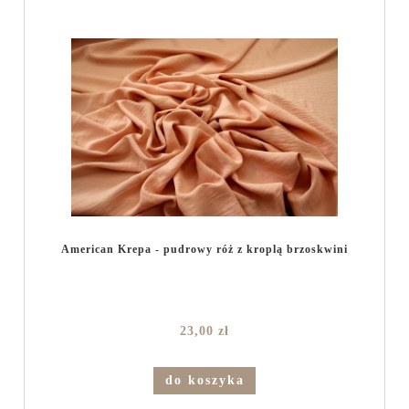
American Krepa - pudrowy róż z kroplą brzoskwini
23,00 zł
do koszyka