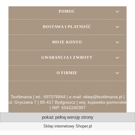
POMOC
DOSTAWA I PŁATNOŚĆ
MOJE KONTO
GWARANCJA I ZWROTY
O FIRMIE
Textilmania | tel.: 697076844 | e-mail: sklep@textilmania.pl |
ul. Gryczana 7 | 85-417 Bydgoszcz | woj. kujawsko-pomorskie
| NIP: 5542240387
pokaż pełną wersję strony
Sklep internetowy Shoper.pl