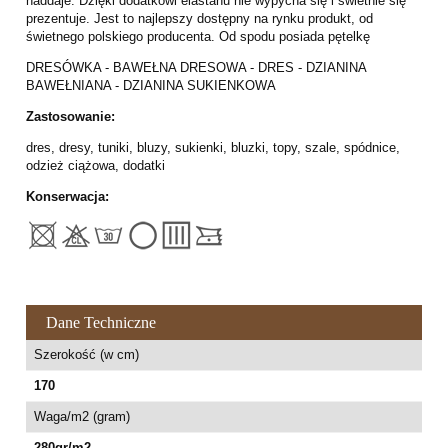
naddaje. Dzięki dodatkowi elastanu nie wypycha się i świetnie się
prezentuje. Jest to najlepszy dostępny na rynku produkt, od
świetnego polskiego producenta. Od spodu posiada pętelkę
DRESÓWKA - BAWEŁNA DRESOWA - DRES - DZIANINA
BAWEŁNIANA - DZIANINA SUKIENKOWA
Zastosowanie:
dres, dresy, tuniki, bluzy, sukienki, bluzki, topy, szale, spódnice,
odzież ciążowa, dodatki
Konserwacja:
Dane Techniczne
Szerokość (w cm)
170
Waga/m2 (gram)
280gr/m2