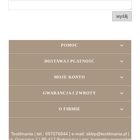
wyślij
POMOC
DOSTAWA I PŁATNOŚĆ
MOJE KONTO
GWARANCJA I ZWROTY
O FIRMIE
Textilmania | tel.: 697076844 | e-mail: sklep@textilmania.pl |
ul. Gryczana 7 | 85-417 Bydgoszcz | woj. kujawsko-pomorskie