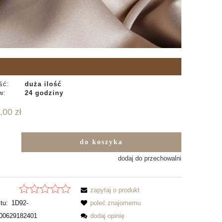
ść:
duża ilość
w:
24 godziny
,00 zł
do koszyka
b
dodaj do przechowalni
zapytaj o produkt
tu:
1D92-
poleć znajomemu
00629182401
dodaj opinię