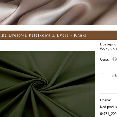
ina Dresowa Pętelkowa Z Lycra - Khaki
Dostępno
Wysyłka 
49
Cena:
m
Ocena:
Kod produk
64731_202