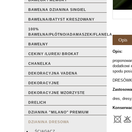
BAWEGA / MEMORY
BAWEŁNA DZIANINA SINGIEL
BAWEŁNA/BATYST KRESZOWANY
100%
BAWEŁNA/PŁÓTNO/ADAMASZEK/FLANELA
Opis
BAWEŁNY
Opis:
CEKINY /LUREX/ BROKAT
proponowana
CHANELKA
dodatkowi e
spodu posi
DEKORACYJNA VADENA
DRESÓWKA
DEKORACYJNE
Zastosowa
DEKORACYJNE WZORZYSTE
dres, dresy
DRELICH
Konserwac
DZIANINA "MILANO" PREMIUM
DZIANINA DRESOWA
ŚCIĄGACZ