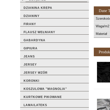
DZIANINA KREPA
Dane T
DZIANINY
Szerokoś
FIRANY
Waga/m2 
FLAUSZ WEŁNIANY
Materiał
GABARDYNA
GIPIURA
Produk
JEANS
JERSEY
JERSEY WZÓR
KORONKI
KOSZULOWA "MAGNOLIA"
KURTKOWE PIKOWANE
LAMA/LATEKS