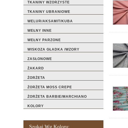
TKANINY WZORZYSTE
TKANINY UBRANIOWE
WELUR/AKSAMIT/KUBA
WEŁNY INNE
WEŁNY PARZONE
WISKOZA GŁADKA /WZORY
ZASŁONOWE
ŻAKARD
ŻORŻETA
ŻORŻETA MOSS CREPE
ŻORŻETA BARBIE/MARCHIANO
KOLORY
Szukaj Wg Koloru: