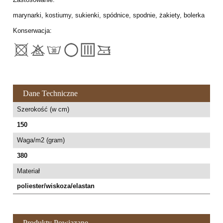
marynarki, kostiumy, sukienki, spódnice, spodnie, żakiety, bolerka
Konserwacja:
Dane Techniczne
Szerokość (w cm)
150
Waga/m2 (gram)
380
Materiał
poliester/wiskoza/elastan
Produkty Powiązane