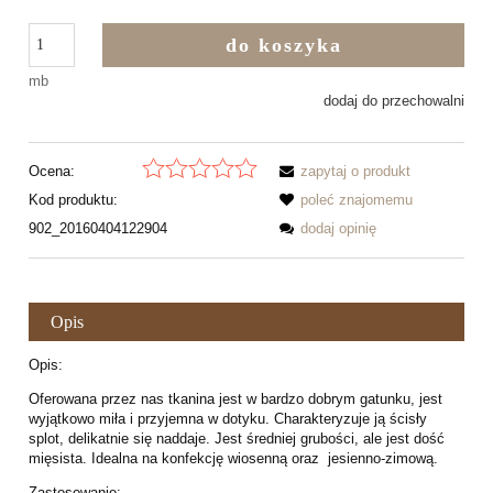
do koszyka
mb
dodaj do przechowalni
Ocena:
zapytaj o produkt
Kod produktu:
poleć znajomemu
902_20160404122904
dodaj opinię
Opis
Opis:
Oferowana przez nas tkanina jest w bardzo dobrym gatunku, jest
wyjątkowo miła i przyjemna w dotyku. Charakteryzuje ją ścisły
splot, delikatnie się naddaje. Jest średniej grubości, ale jest dość
mięsista. Idealna na konfekcję wiosenną oraz jesienno-zimową.
Zastosowanie: