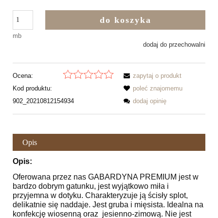
do koszyka
mb
dodaj do przechowalni
Ocena:
zapytaj o produkt
Kod produktu:
poleć znajomemu
902_20210812154934
dodaj opinię
Opis
Opis:
Oferowana przez nas GABARDYNA PREMIUM jest w
bardzo dobrym gatunku, jest wyjątkowo miła i
przyjemna w dotyku. Charakteryzuje ją ścisły splot,
delikatnie się naddaje. Jest gruba i mięsista. Idealna na
konfekcję wiosenną oraz jesienno-zimową. Nie jest