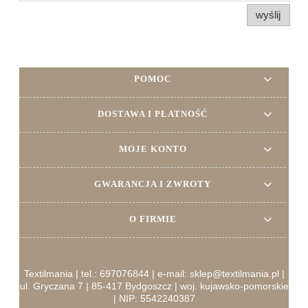
wyślij
POMOC
DOSTAWA I PŁATNOŚĆ
MOJE KONTO
GWARANCJA I ZWROTY
O FIRMIE
Textilmania | tel.: 697076844 | e-mail: sklep@textilmania.pl |
ul. Gryczana 7 | 85-417 Bydgoszcz | woj. kujawsko-pomorskie
| NIP: 5542240387