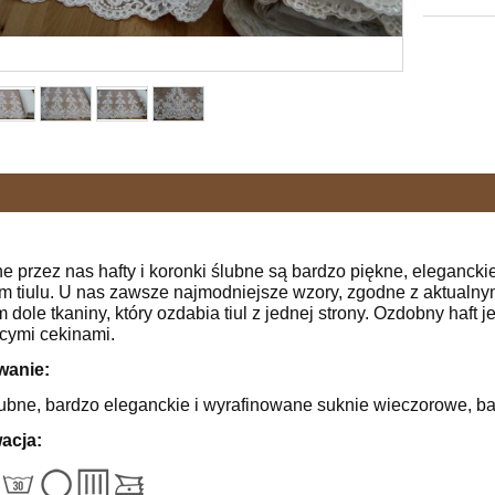
 przez nas hafty i koronki ślubne są bardzo piękne, elegancki
ym tiulu. U nas zawsze najmodniejsze wzory, zgodne z aktualny
dole tkaniny, który ozdabia tiul z jednej strony. Ozdobny haft j
ącymi cekinami.
wanie:
ubne, bardzo eleganckie i wyrafinowane suknie wieczorowe, bal
acja: