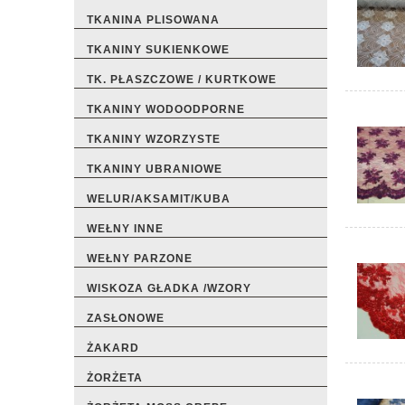
TKANINA PLISOWANA
TKANINY SUKIENKOWE
TK. PŁASZCZOWE / KURTKOWE
TKANINY WODOODPORNE
TKANINY WZORZYSTE
TKANINY UBRANIOWE
WELUR/AKSAMIT/KUBA
WEŁNY INNE
WEŁNY PARZONE
WISKOZA GŁADKA /WZORY
ZASŁONOWE
ŻAKARD
ŻORŻETA