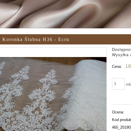
/ Koronka Ślubna H36 - Ecru
Dostępno
Wysyłka 
18
Cena:
m
Ocena:
Kod produk
465_20190