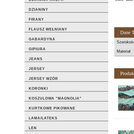
DZIANINY
FIRANY
FLAUSZ WEŁNIANY
Dane T
GABARDYNA
Szerokoś
GIPIURA
Materiał
JEANS
JERSEY
Produk
JERSEY WZÓR
KORONKI
KOSZULOWA "MAGNOLIA"
KURTKOWE PIKOWANE
LAMA/LATEKS
LEN