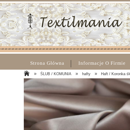
Strona Główna
Informacje O Firmie
»
»
»
ŚLUB / KOMUNIA
hafty
Haft / Koronka ś