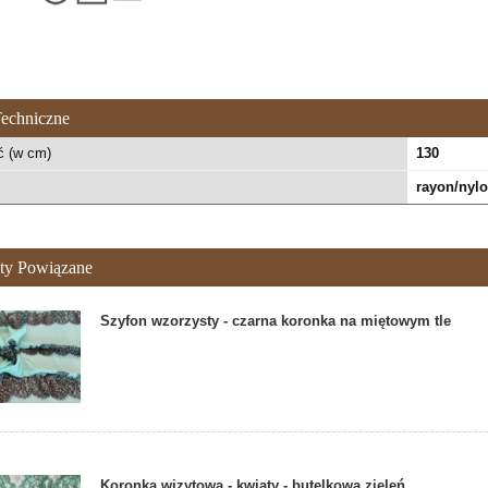
echniczne
ć (w cm)
130
rayon/nyl
ty Powiązane
Szyfon wzorzysty - czarna koronka na miętowym tle
Koronka wizytowa - kwiaty - butelkowa zieleń