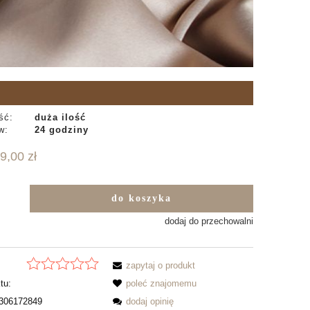
ść:
duża ilość
w:
24 godziny
9,00 zł
do koszyka
b
dodaj do przechowalni
zapytaj o produkt
tu:
poleć znajomemu
306172849
dodaj opinię