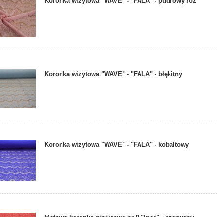
Koronka wizytowa "WAVE" - "FALA" - pudrowy róż
Koronka wizytowa "WAVE" - "FALA" - błękitny
Koronka wizytowa "WAVE" - "FALA" - kobaltowy