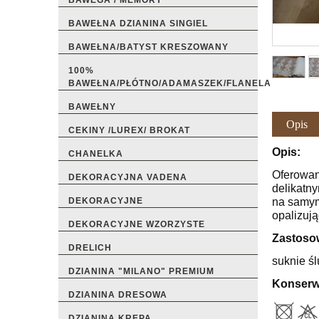
BAWEGA / MEMORY
BAWEŁNA DZIANINA SINGIEL
BAWEŁNA/BATYST KRESZOWANY
100%
BAWEŁNA/PŁÓTNO/ADAMASZEK/FLANELA
BAWEŁNY
Opis
CEKINY /LUREX/ BROKAT
Opis:
CHANELKA
Oferowane
DEKORACYJNA VADENA
delikatn
na samym 
DEKORACYJNE
opalizuj
DEKORACYJNE WZORZYSTE
Zastoso
DRELICH
suknie śl
DZIANINA "MILANO" PREMIUM
Konserw
DZIANINA DRESOWA
DZIANINA KREPA