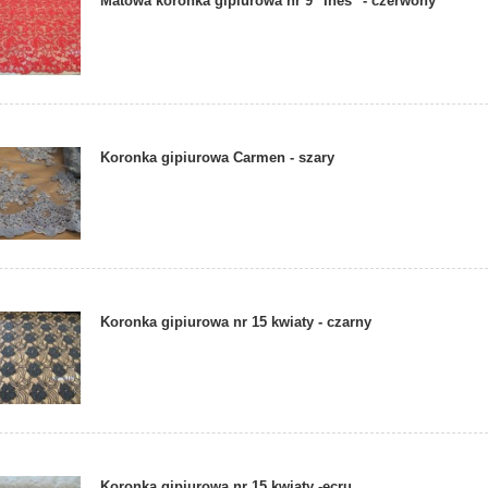
Matowa koronka gipiurowa nr 9 "Ines" - czerwony
Koronka gipiurowa Carmen - szary
Koronka gipiurowa nr 15 kwiaty - czarny
Koronka gipiurowa nr 15 kwiaty -ecru