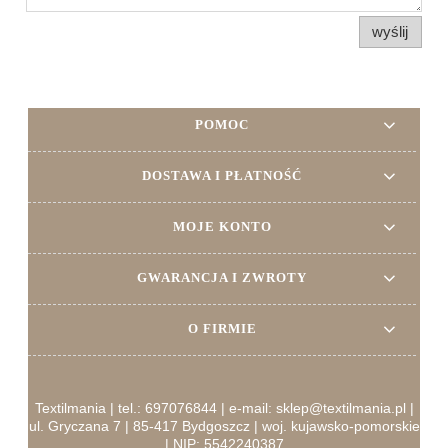
wyślij
POMOC
DOSTAWA I PŁATNOŚĆ
MOJE KONTO
GWARANCJA I ZWROTY
O FIRMIE
Textilmania | tel.: 697076844 | e-mail: sklep@textilmania.pl |
ul. Gryczana 7 | 85-417 Bydgoszcz | woj. kujawsko-pomorskie
| NIP: 5542240387