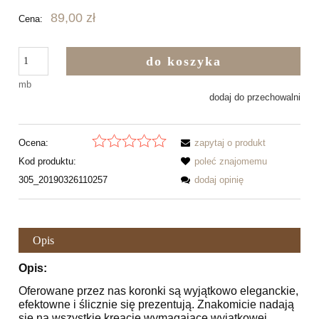
89,00 zł
Cena:
do koszyka
mb
dodaj do przechowalni
Ocena:
zapytaj o produkt
Kod produktu:
poleć znajomemu
305_20190326110257
dodaj opinię
Opis
Opis:
Oferowane przez nas koronki są wyjątkowo eleganckie,
efektowne i ślicznie się prezentują. Znakomicie nadają
się na wszystkie kreacje wymagające wyjątkowej