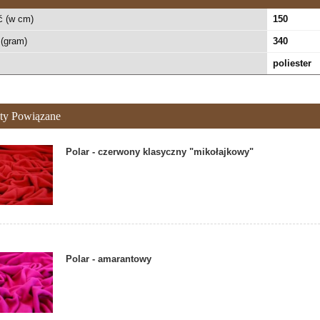
ć (w cm)
150
(gram)
340
poliester
ty Powiązane
Polar - czerwony klasyczny "mikołajkowy"
Polar - amarantowy