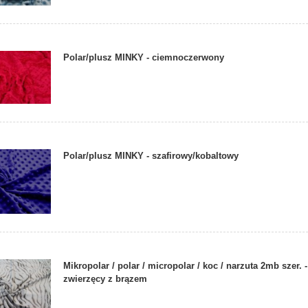
Polar/plusz MINKY - ciemnoczerwony
Polar/plusz MINKY - szafirowy/kobaltowy
Mikropolar / polar / micropolar / koc / narzuta 2mb szer.
zwierzęcy z brązem