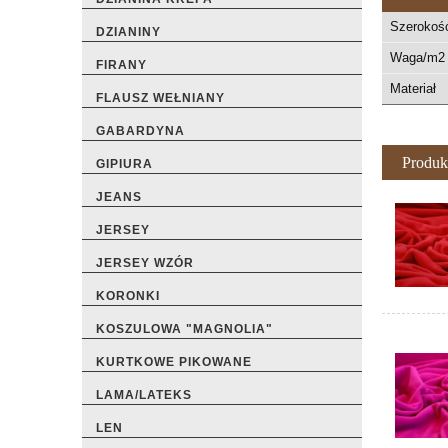
Szerokoś
DZIANINY
Waga/m2 
FIRANY
Materiał
FLAUSZ WEŁNIANY
GABARDYNA
Produk
GIPIURA
JEANS
JERSEY
JERSEY WZÓR
KORONKI
KOSZULOWA "MAGNOLIA"
KURTKOWE PIKOWANE
LAMA/LATEKS
LEN