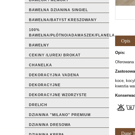
BAWEGA / MEMORY
BAWEŁNA DZIANINA SINGIEL
BAWEŁNA/BATYST KRESZOWANY
100%
BAWEŁNA/PŁÓTNO/ADAMASZEK/FLANELA
Opis
BAWEŁNY
Opis:
CEKINY /LUREX/ BROKAT
Oferowana 
CHANELKA
Zastosowa
DEKORACYJNA VADENA
koce, kocyk
DEKORACYJNE
kwestia was
DEKORACYJNE WZORZYSTE
Konserwac
DRELICH
DZIANINA "MILANO" PREMIUM
DZIANINA DRESOWA
Dane T
DZIANINA KREPA