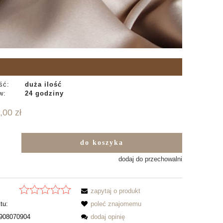
ść:
duża ilość
w:
24 godziny
,00 zł
do koszyka
b
dodaj do przechowalni
zapytaj o produkt
tu:
poleć znajomemu
908070904
dodaj opinię