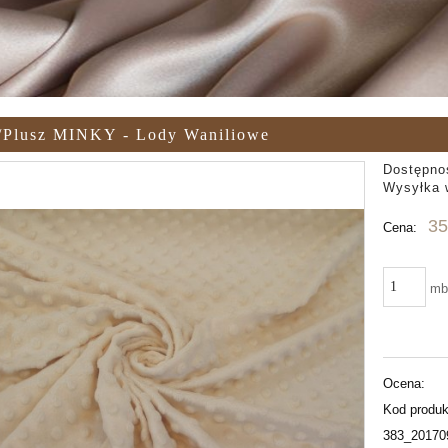
r/plusz MINKY - Lody Waniliowe
Dostępno
Wysyłka 
35
Cena:
m
Ocena:
Kod produk
383_20170