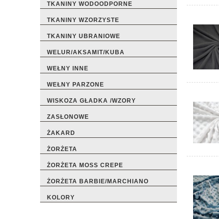
TKANINY WODOODPORNE
TKANINY WZORZYSTE
TKANINY UBRANIOWE
WELUR/AKSAMIT/KUBA
WEŁNY INNE
WEŁNY PARZONE
WISKOZA GŁADKA /WZORY
ZASŁONOWE
ŻAKARD
ŻORŻETA
ŻORŻETA MOSS CREPE
ŻORŻETA BARBIE/MARCHIANO
KOLORY