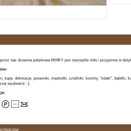
przez nas dzianina polarkowa MINKY jest niezwykle miła i przyjemna w dotyku
nie:
i, kapy, dekoracje, poranniki, maskotki, szlafroki, kominy, "tulaki", baletki, ka
zej wyobraźni :-).
ja:
echniczne