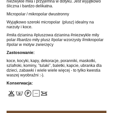
niezwykle miła i przyjemna w dotyku. Jest wyjątkowo
śliczna i bardzo delikatna.
Micropolar / mikropolar dwustronny
Wyjątkowo szeroki micropolar (plusz) idealny na
narzuty i koce.
#miła dzianina #pluszowa dzianina #niezwykle miły
polar #bardzo miły plusz #polar wzorzysty #mikropolar
#polar w motyw zwierzęcy
Zastosowanie:
koce, kocyki, kapy, dekoracje, poranniki, maskotki,
szlafroki, kominy, "tulaki", baletki, kapcie, ubranka dla
dzieci, zabawki i wiele wiele więcej - to tylko kwestia
waszej wyobraźni :-).
Konserwacja: