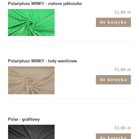
Polar/plusz MINKY - zielone jabłuszko
35,00 zł
do koszyka
Polar/plusz MINKY - lody waniliowe
35,00 zł
do koszyka
Polar - grafitowy
33,00 zł
do koszyka