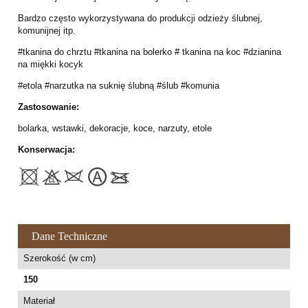
Bardzo często wykorzystywana do produkcji odzieży ślubnej,
komunijnej itp.
#tkanina do chrztu #tkanina na bolerko # tkanina na koc #dzianina
na miękki kocyk
#etola #narzutka na suknię ślubną #ślub #komunia
Zastosowanie:
bolarka, wstawki, dekoracje, koce, narzuty, etole
Konserwacja:
Dane Techniczne
Szerokość (w cm)
150
Materiał