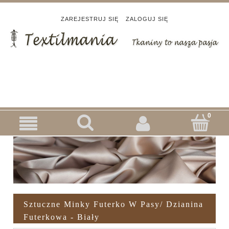
ZAREJESTRUJ SIĘ
ZALOGUJ SIĘ
Sztuczne Minky Futerko W Pasy/ Dzianina
Futerkowa - Biały