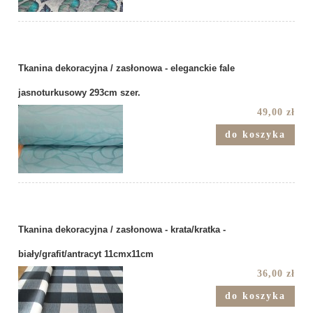
Tkanina dekoracyjna / zasłonowa - eleganckie fale
jasnoturkusowy 293cm szer.
49,00 zł
do koszyka
Tkanina dekoracyjna / zasłonowa - krata/kratka -
biały/grafit/antracyt 11cmx11cm
36,00 zł
do koszyka