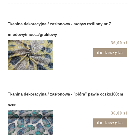
Tkanina dekoracyjna / zasłonowa - motyw roślinny nr 7
miodowy/mocca/grafitowy
36,00 zł
do koszyka
Tkanina dekoracyjna / zasłonowa - "pióra" pawie oczko160cm
szer.
36,00 zł
do koszyka