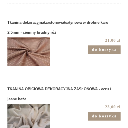
Tkanina dekoracyjna/zasłonowa/satynowa w drobne karo
2,5mm - ciemny brudny róż
21,00 zł
do koszyka
TKANINA OBICIOWA DEKORACYJNA ZASŁONOWA - ecru /
jasne beże
23,00 zł
do koszyka