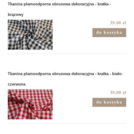
Tkanina plamoodporna obrusowa dekoracyjna - kratka -
brązowy
39,00 zł
do koszyka
Tkanina plamoodporna obrusowa dekoracyjna - kratka - biało-
czerwona
39,00 zł
do koszyka