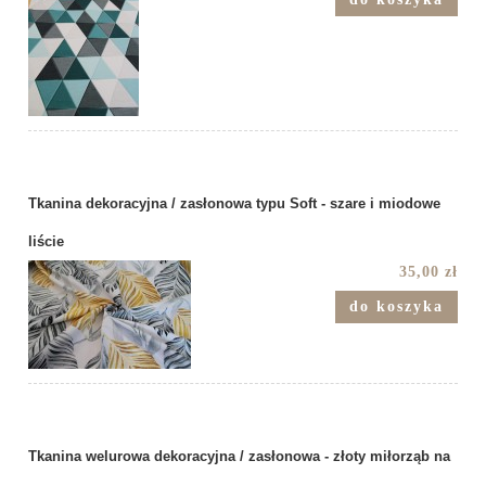
Tkanina dekoracyjna / zasłonowa typu Soft - szare i miodowe
liście
35,00 zł
do koszyka
Tkanina welurowa dekoracyjna / zasłonowa - złoty miłorząb na