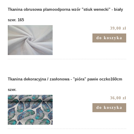
Tkanina obrusowa plamoodporna wzór "stiuk wenecki" - biały
szer. 165
39,00 zł
do koszyka
Tkanina dekoracyjna / zasłonowa - "pióra" pawie oczko160cm
szer.
36,00 zł
do koszyka