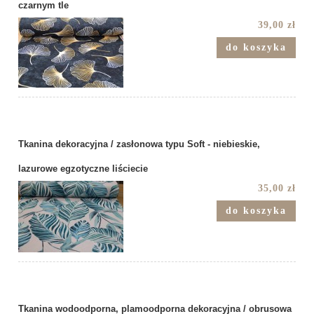
czarnym tle
39,00 zł
do koszyka
Tkanina dekoracyjna / zasłonowa typu Soft - niebieskie,
lazurowe egzotyczne liściecie
35,00 zł
do koszyka
Tkanina wodoodporna, plamoodporna dekoracyjna / obrusowa