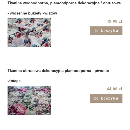
Tkanina wodoodporna, plamoodporna dekoracyjna / obrusowa
- wiosenne bukiety kwiatów
49,00 zł
do koszyka
Tkanina obrusowa dekoracyjna plamoodporna - piwonie
vintage
44,00 zł
do koszyka