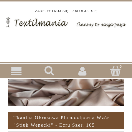
ZAREJESTRUJ SIĘ
ZALOGUJ SIĘ
Tkanina Obrusowa Plamoodporna Wzór
"stiuk Wenecki" - Ecru Szer. 165