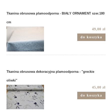
Tkanina obrusowa plamoodporna - BIAŁY ORNAMENT szer.180
cm
49,00 zł
do koszyka
Tkanina obrusowa dekoracyjna plamoodporna - "greckie
oliwki"
45,00 zł
do koszyka