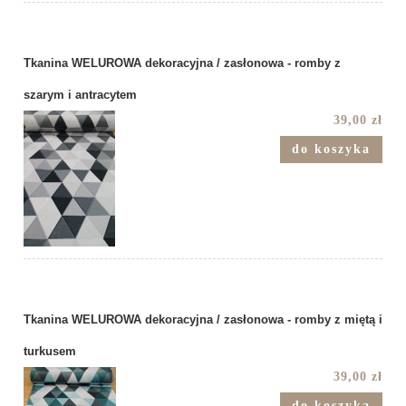
Tkanina WELUROWA dekoracyjna / zasłonowa - romby z
szarym i antracytem
39,00 zł
do koszyka
Tkanina WELUROWA dekoracyjna / zasłonowa - romby z miętą i
turkusem
39,00 zł
do koszyka