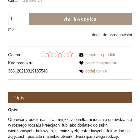
39,00 zł
Cena:
do koszyka
mb
dodaj do przechowalni
Ocena:
zapytaj o produkt
Kod produktu:
poleć znajomemu
366_20210319185546
dodaj opinię
Opis
Opis:
Oferowany przez nas TIUL miękki z perełkami idealnie sprawdza się
w różnego rodzaju kreacjach lub jako dodatek do sukni
wieczorowych, balowych, scenicznych, estradowych. Jak widać na
zdjęciach, posiada maleńkie otworki, tworzące swego rodzaju