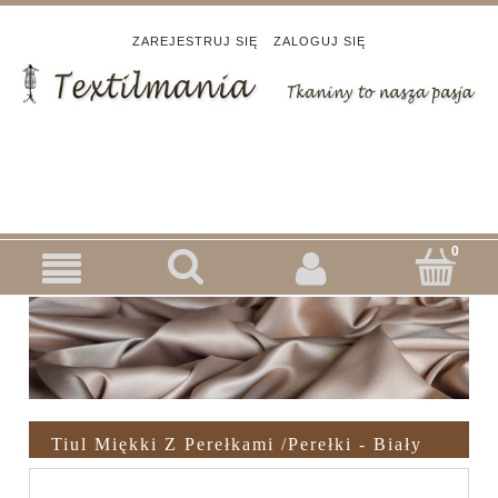
ZAREJESTRUJ SIĘ
ZALOGUJ SIĘ
Tiul Miękki Z Perełkami /perełki - Biały