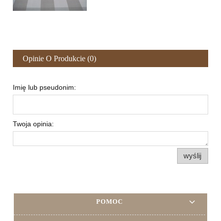
Opinie O Produkcie (0)
Imię lub pseudonim:
Twoja opinia:
wyślij
POMOC