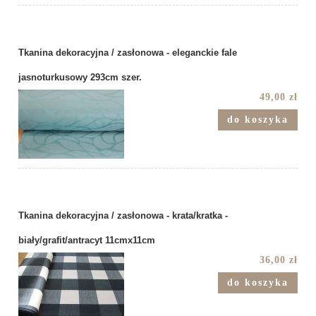
Tkanina dekoracyjna / zasłonowa - eleganckie fale
jasnoturkusowy 293cm szer.
49,00 zł
do koszyka
Tkanina dekoracyjna / zasłonowa - krata/kratka -
biały/grafit/antracyt 11cmx11cm
36,00 zł
do koszyka