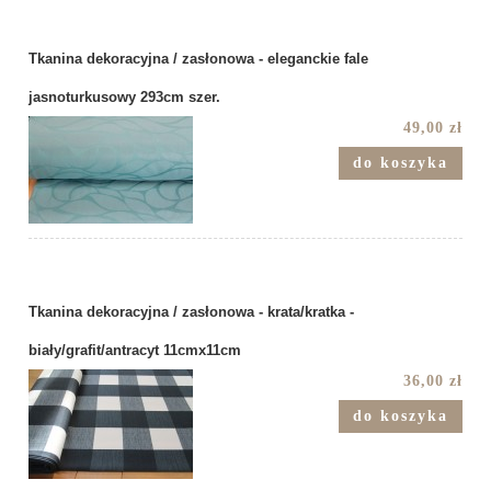
Tkanina dekoracyjna / zasłonowa - eleganckie fale
jasnoturkusowy 293cm szer.
49,00 zł
do koszyka
Tkanina dekoracyjna / zasłonowa - krata/kratka -
biały/grafit/antracyt 11cmx11cm
36,00 zł
do koszyka