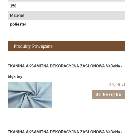
150
Materiał
poliester
Produkty Powiązane
TKANINA AKSAMITNA DEKORACYJNA ZASŁONOWA VaDeNa -
błękitny
59,00 zł
do koszyka
TKANINA AKSAMITNA DEKORACYJNA ZASŁONOWA VaDeNa -