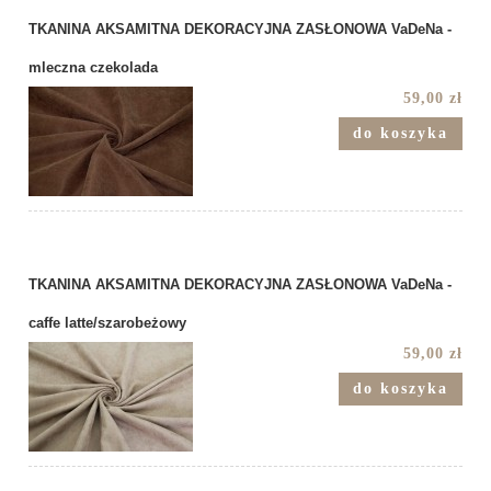
TKANINA AKSAMITNA DEKORACYJNA ZASŁONOWA VaDeNa -
mleczna czekolada
59,00 zł
do koszyka
TKANINA AKSAMITNA DEKORACYJNA ZASŁONOWA VaDeNa -
caffe latte/szarobeżowy
59,00 zł
do koszyka