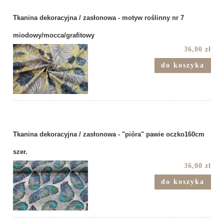
Tkanina dekoracyjna / zasłonowa - motyw roślinny nr 7
miodowy/mocca/grafitowy
36,00 zł
do koszyka
Tkanina dekoracyjna / zasłonowa - "pióra" pawie oczko160cm
szer.
36,00 zł
do koszyka