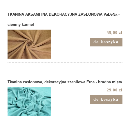
TKANINA AKSAMITNA DEKORACYJNA ZASŁONOWA VaDeNa -
ciemny karmel
59,00 zł
do koszyka
Tkanina zasłonowa, dekoracyjna szenilowa Etna - brudna mięta
29,00 zł
do koszyka