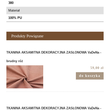
380
Materiał
100% PU
Produkty Powiązane
TKANINA AKSAMITNA DEKORACYJNA ZASŁONOWA VaDeNa -
brudny róż
59,00 zł
do koszyka
TKANINA AKSAMITNA DEKORACYJNA ZASŁONOWA VaDeNa -