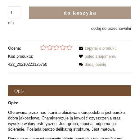
do koszyka
mb
dodaj do przechowalni
Ocena:
zapytaj o produkt
Kod produktu:
poleć znajomemu
422_20210223125750
dodaj opinię
Opis
Opis:
Oferowana przez nas tkanina obiciowa skóropodobna jest bardzo
dobra jakościowo. Charakteryzuje ją łatwość czyszczenia oraz
wysokie walory estetyczne. Jest gruba, mocna i odporna na
ścieranie. Posiada bardzo delikatną strukturę. Jest matowa.
Dopuszcza się występowanie różnic pomiędzy poszczególnymi