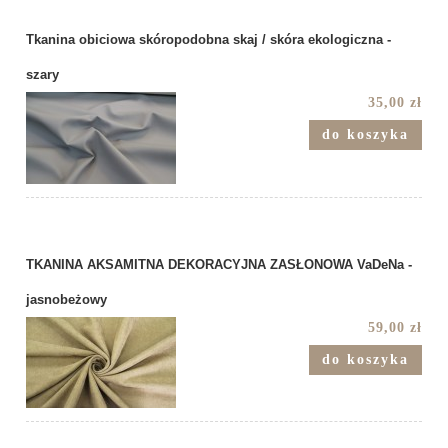
Tkanina obiciowa skóropodobna skaj / skóra ekologiczna -
szary
35,00 zł
do koszyka
TKANINA AKSAMITNA DEKORACYJNA ZASŁONOWA VaDeNa -
jasnobeżowy
59,00 zł
do koszyka